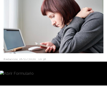
Redacción
16/11/2020 · 10:36
Cada vez con más frecuencia nos estamos
acostumbrando a hacer
pedidos a golpe de clic
y
a esperar a que el servicio o producto que hemos
solicitado llegue de manera casi inmediata.
Estas compras,
normalmente las realizamos
Ofrecerán el
con grandes e-commerce