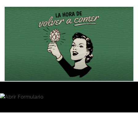
Redacción
30/01/2024 · 10:55
Muchas veces comemos en media hora, en la misma
fiambrera en la que llevamos la comida a la oficina y,
en algunas ocasiones, incluso mientras seguimos
trabajando. Comemos platos precocinados o
rápidos y poco elaborados para ganar tiempo y
poder seguir siendo productivo o dedicarle atención