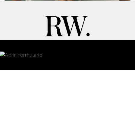
New Business y Publicidad
Contacto
© 2026 Reason Why
Dirección:
Calle Antonio Pirala 29. Madrid, 28017
Teléfono:
91 8057172