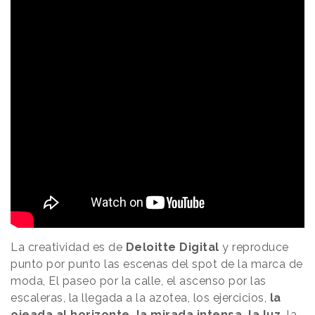
La creatividad es de
Deloitte Digital
y reproduce
punto por punto las escenas del spot de la marca de
moda, El paseo por la calle, el ascenso por las
escaleras, la llegada a la azotea, los ejercicios,
la
ojeada al horizonte, la mirada intensa, la luz,
la