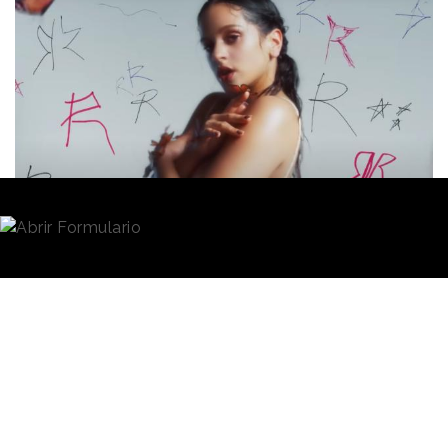
Redacción
03/10/2023 · 12:38
Cupra y Movistar
tenían especial interés en
impactar al público de la Generación Z con las
campañas que lanzaron el pasado año
protagonizadas por
Rosalía y Ángel Martín
,
respectivamente. La inclusión de
YouTube
en el plan
de medios a través de diferentes formatos fue, en
ambos casos, un factor que contribuyó al éxito de la