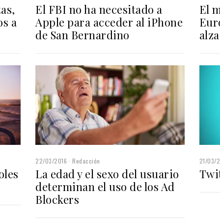
as,
El FBI no ha necesitado a
El m
os a
Apple para acceder al iPhone
Euro
de San Bernardino
alza
22/03/2016
Redacción
21/03/
oles
La edad y el sexo del usuario
Twi
determinan el uso de los Ad
Blockers