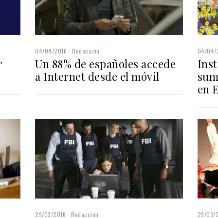
04/04/2016
Redacción
04/04/
r
Un 88% de españoles accede
Ins
a Internet desde el móvil
sum
en 
29/03/2016
Redacción
29/03/