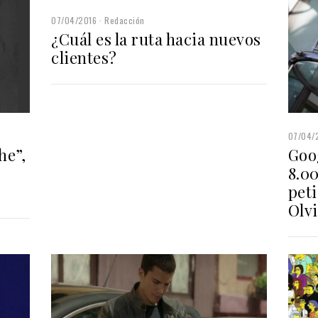
07/04/2016
Redacción
¿Cuál es la ruta hacia nuevos
clientes?
07/04/
he”,
Goo
8.0
pet
Olv