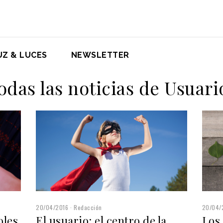
UZ & LUCES
NEWSLETTER
odas las noticias de Usuari
20/04/2016
Redacción
20/04/
oles
El usuario: el centro de la
Los 