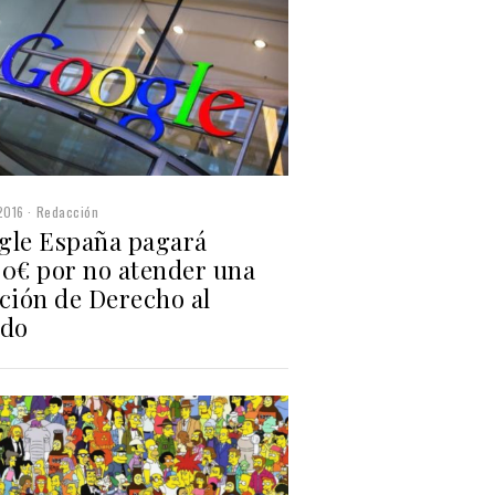
2016
Redacción
gle España pagará
00€ por no atender una
ición de Derecho al
ido