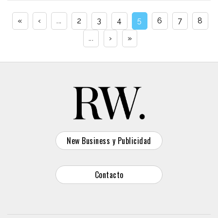
«
‹
...
2
3
4
5
6
7
8
...
›
»
New Business y Publicidad
Contacto