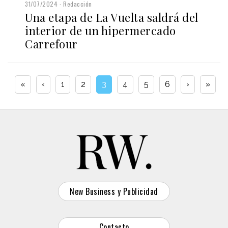
31/07/2024
Redacción
Una etapa de La Vuelta saldrá del
interior de un hipermercado
Carrefour
«
‹
1
2
3
4
5
6
›
»
New Business y Publicidad
Contacto