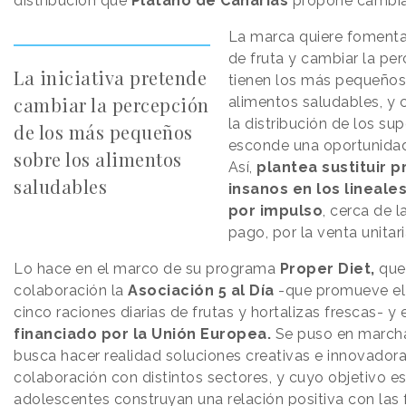
distribución que
Plátano de Canarias
propone cambia
La marca quiere foment
de fruta y cambiar la pe
La iniciativa pretende
tienen los más pequeños
cambiar la percepción
alimentos saludables, y 
la distribución de los s
de los más pequeños
esconde una oportunidad
sobre los alimentos
Así,
plantea sustituir 
saludables
insanos en los lineal
por impulso
, cerca de l
pago, por la venta unitari
Lo hace en el marco de su programa
Proper Diet,
que 
colaboración la
Asociación 5 al Día
-que promueve e
cinco raciones diarias de frutas y hortalizas frescas- y 
financiado por la Unión Europea.
Se puso en marcha
busca hacer realidad soluciones creativas e innovador
colaboración con distintos sectores, y cuyo objetivo e
adolescentes construyan una relación positiva con las 