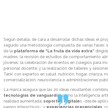
Según detalla, de cara a desarrollar dichas ideas el pr
seguido una metodología compuesta de varias fases: 
de la
plataforma de “La fruta da vida extra”
dirigi
madres; la revisión de estudios de comportamiento ali
jóvenes; la celebración de eventos en colegios para inv
personal docente; y la realización de talleres y sesione
Tank’ con expertos en salud, nutrición, hogar, crianza, 
comercialización, neurociencia o administraciones públ
La marca asegura que las 20 ideas resultantes combin
tecnologías de vanguardia,
como la inteligencia artif
realidad aumentada;
soportes digitale
s -desde aplic
juegos interactivos-; y
experiencias presenciales
, c