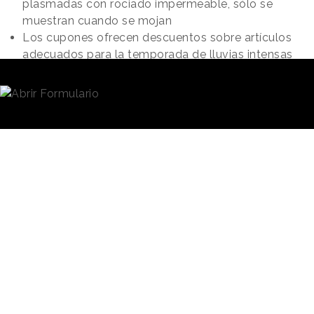
plasmadas con rociado impermeable, sólo se
muestran cuando se mojan
Los cupones ofrecen descuentos sobre artículos
adecuados para la temporada de lluvias intensas
Redacción
22/07/2025 · 09:48
La lluvia es, muchas veces, enemiga de las tiendas
de alimentación y supermercados, porque invita a los