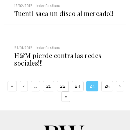
13/02/2012
Javier Guadiana
Tuenti saca un disco al mercado!!
27/01/2012
Javier Guadiana
H&M pierde contra las redes
sociales!!!
«
‹
...
21
22
23
24
25
›
»