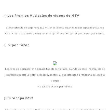
3.
Los Premios Musicales de vídeos de MTV
El espectáculo en sí generó 14,7 millones tweets, alcanzando su esplendor cuando
One Direction
ganó el premio
por el Mejor Vídeo Pop con 98.307 tweets por minuto.
4.
Super Tazón
Los tweets se dispararon a 201.466 tweets por minuto, cuando un pase incompleto de
los Patriotas
selló la
victoria de los Gigantes.
El espectáculo de Madonna del medio
tiempo
vio
108.077 tweets por minuto.
5.
Eurocopa 2012