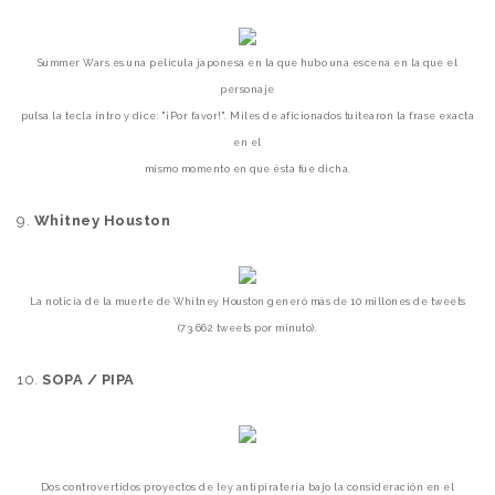
Summer Wars es una película japonesa en la que hubo una escena en la que el
personaje
pulsa
la tecla intro y dice: "¡Por favor!".
Miles de aficionados tuitearon la frase exacta
en el
mismo
momento en
que ésta fue dicha.
9.
Whitney Houston
La noticia de la muerte de Whitney Houston generó más de 10 millones de tweets
(73.662 tweets por minuto).
10.
SOPA / PIPA
Dos controvertidos proyectos de ley antipiratería bajo la consideración en el