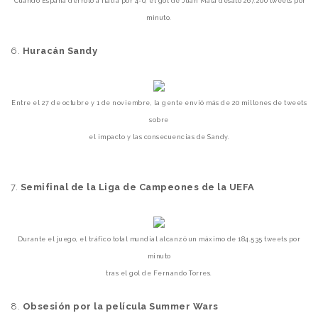
Cuando España derrotó a Italia por 4-0, el gol de Juan Mata desató 267.200 tweets por
minuto.
6.
Huracán Sandy
Entre el 27 de octubre y 1 de noviembre, la gente envió más de 20 millones de tweets
sobre
el impacto
y las consecuencias de Sandy.
7.
Semifinal de la Liga de Campeones de la UEFA
Durante el juego, el tráfico total mundial alcanzó un máximo de 184.535 tweets por
minuto
tras el gol de Fernando Torres.
8.
Obsesión por la película Summer Wars