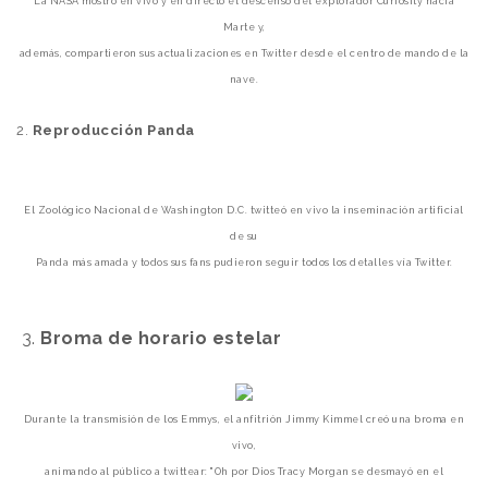
La NASA mostró en vivo y en directo el descenso del explorador Curiosity hacia
Marte
y,
además,
compartieron
sus actualizaciones
en Twitter desde el centro de mando de la
nave.
2.
Reproducción Panda
El Zoológico Nacional de Washington D.C. twitteó en vivo la inseminación artificial
de su
Panda
más
amada
y todos sus
fans pudieron seguir todos los detalles vía Twitter.
3
.
Broma de horario estelar
Durante la transmisión de los Emmys, el anfitrión Jimmy Kimmel creó una broma en
vivo,
animando al público a twittear:
"Oh por Dios Tracy Morgan se desmayó en el