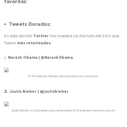
favoritas
:
Tweets Dorados:
En esta sección
Twitter
nos muestra los dos tuits del 2012 que
fueron
más retuiteados
:
1.
Barack Obama | @BarackObama
El Presidente Obama comentó sobre su reelección.
2.
Justin Bieber | @justinbieber
Justin Bieber le dijo adiós a una admiradora de 6 años que murió de cáncer.