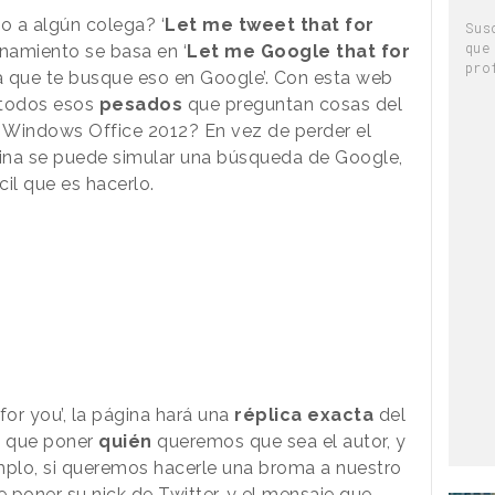
o a algún colega? ‘
Let me tweet that for
Sus
que
onamiento se basa en ‘
Let me Google that for
pro
Deja que te busque eso en Google’. Con esta web
 todos esos
pesados
que preguntan cosas del
Windows Office 2012? En vez de perder el
ina se puede simular una búsqueda de Google,
il que es hacerlo.
for you’, la página hará una
réplica exacta
del
s que poner
quién
queremos que sea el autor, y
plo, si queremos hacerle una broma a nuestro
 poner su nick de Twitter, y el mensaje que