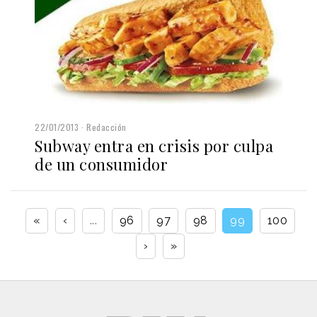
22/01/2013
Redacción
Subway entra en crisis por culpa
de un consumidor
«
‹
...
96
97
98
99
100
›
»