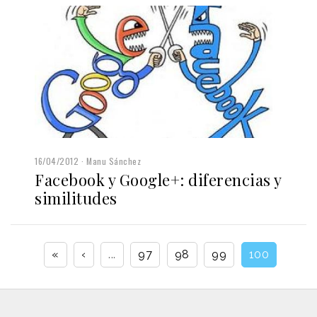
16/04/2012
Manu Sánchez
Facebook y Google+: diferencias y
similitudes
«
‹
...
97
98
99
100