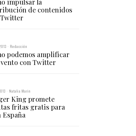
o impulsar la
tribución de contenidos
 Twitter
2013
Redacción
o podemos amplificar
evento con Twitter
2013
Natalia Marin
ger King promete
tas fritas gratis para
a España