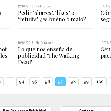
12/04/2013
Redacción
11/04/2
n
Pedir ‘shares’, ‘likes’ o
Cómo
‘retuits’ ¿es bueno o malo?
seg
10/04/2013
María Gómez
10/04/
pot
Lo que nos enseña de
Gen
les
publicidad 'The Walking
pac
Dead'
‹
...
94
95
96
97
98
99
100
New Business y Publicidad
Contacto