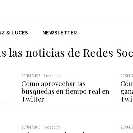
UZ & LUCES
NEWSLETTER
s las noticias de Redes Soc
29/04/2013
Redacción
29/04/
Cómo aprovechar las
Cóm
búsquedas en tiempo real en
gan
Twitter
Twi
29/04/2013
Redacción
29/04/