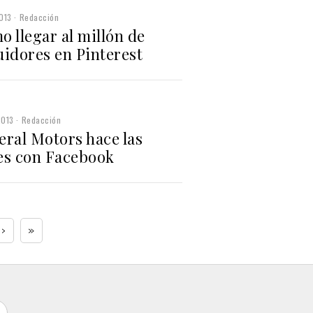
013
Redacción
 llegar al millón de
uidores en Pinterest
2013
Redacción
eral Motors hace las
es con Facebook
›
»