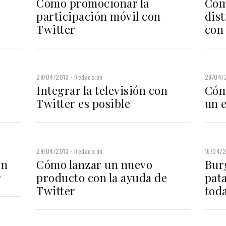
Cómo promocionar la
Cóm
participación móvil con
dis
Twitter
con
29/04/2013
Redacción
29/04/
Integrar la televisión con
Cóm
Twitter es posible
un 
29/04/2013
Redacción
16/04/
ón
Cómo lanzar un nuevo
Bur
r
producto con la ayuda de
pata
Twitter
tod