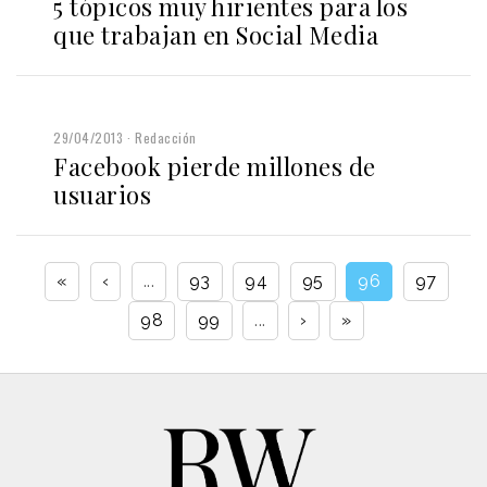
5 tópicos muy hirientes para los
que trabajan en Social Media
29/04/2013
Redacción
Facebook pierde millones de
usuarios
«
‹
...
93
94
95
96
97
98
99
...
›
»