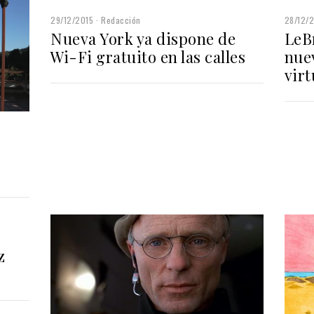
29/12/2015
Redacción
28/12/
Nueva York ya dispone de
LeB
Wi-Fi gratuito en las calles
nue
vir
z