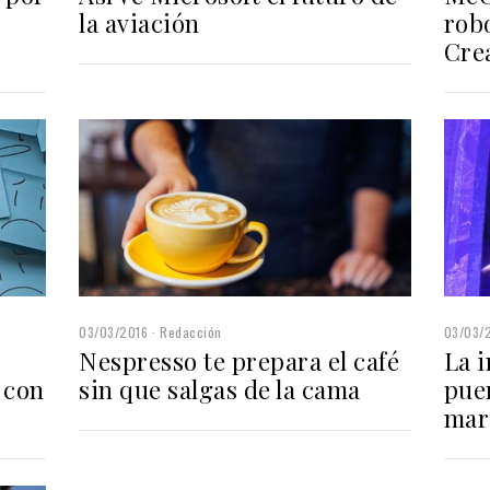
la aviación
rob
Cre
03/03/2016
Redacción
03/03/
Nespresso te prepara el café
La i
 con
sin que salgas de la cama
puer
mar