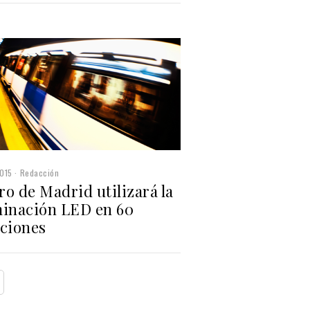
015
Redacción
o de Madrid utilizará la
minación LED en 60
aciones