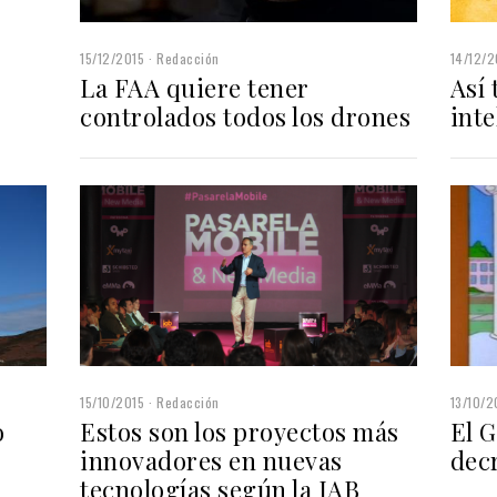
15/12/2015
Redacción
14/12/2
La FAA quiere tener
Así 
controlados todos los drones
inte
15/10/2015
Redacción
13/10/2
o
Estos son los proyectos más
El 
innovadores en nuevas
dec
tecnologías según la IAB