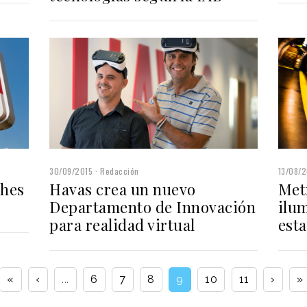
30/09/2015
Redacción
13/08/2
ches
Havas crea un nuevo
Metr
0
Departamento de Innovación
ilu
para realidad virtual
est
«
‹
...
6
7
8
9
10
11
›
»