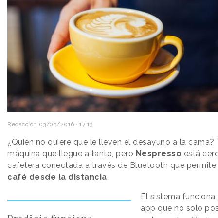
Redacción
03/03/2016 · 17:13
¿Quién no quiere que le lleven el desayuno a la cama?
máquina que llegue a tanto, pero
Nespresso
está cer
cafetera conectada a través de Bluetooth que permite a
café desde la distancia
.
El sistema funciona
app que no solo pos