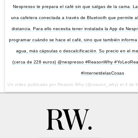
Nespresso te prepara el café sin que salgas de la cama. L
una cafetera conectada a través de Bluetooth que permite al
distancia. Para ello necesita tener instalada la App de Nespr
programar cuándo se hace el café, sino que también inform
agua, más cápsulas o descalcificación. Su precio en el m
(cerca de 228 euros) @nespresso #ReasonWhy #YoLeoRea
#InternetdelasCosas
Un vídeo publicado por Reason Why (@reason_why) el
4 de 