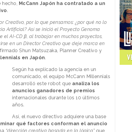
e hecho,
McCann Japón ha contratado a un
ivo
.
or Creativo, por lo que pensamos: ¿por qué no lo
a Artificial? Así se inició el Proyecto Genoma
e el AI-CD β, al trabajar en muchos proyectos,
irse en un Director Creativo que deje marca en
afirmado Shun Matsuzaka, Planner Creativo y
V
lennials en Japón
.
Según ha explicado la agencia en un
comunicado, el equipo McCann Millennials
desarrolló este robot que
analiza los
anuncios ganadores de premios
internacionales durante los 10 últimos
años.
Así, el nuevo directivo adquiere una base
minar qué factores conforman el anuncio
una
“dirección creativa basada en la lógica”
que