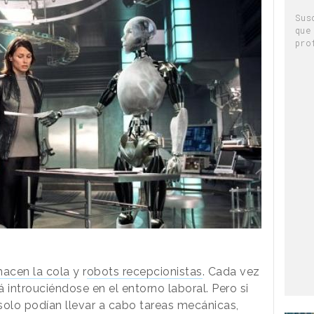
Sus
que
pro
hacen la cola
y r
obots recepcionistas
. Cada vez
 introuciéndose en el entorno laboral. Pero si
solo podían llevar a cabo tareas mecánicas,