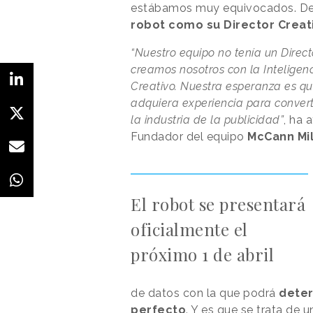
estábamos muy equivocados. D
robot como su Director Creat
“Nuestro equipo no tenía un Direct
creamos nosotros con la Inteligenci
Creativo. Nuestra esperanza es qu
adquiera experiencia para convert
la industria de la publicidad”
, ha 
Fundador del equipo
McCann Mil
El robot se presentará
oficialmente el
próximo 1 de abril
de datos con la que podrá
deter
perfecto
. Y es que se trata de 