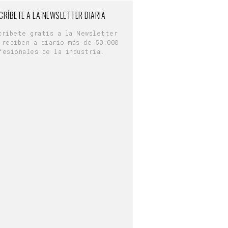
CRÍBETE A LA NEWSLETTER DIARIA
críbete gratis a la Newsletter
 reciben a diario más de 50.000
fesionales de la industria.