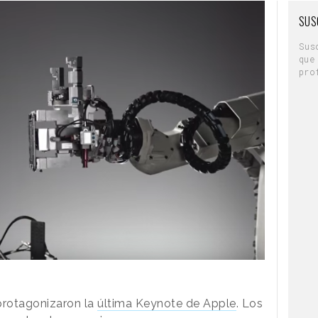
SUS
Sus
que
pro
protagonizaron la
última Keynote de Apple
. Los