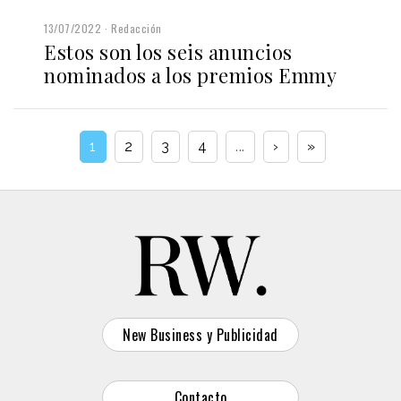
13/07/2022
Redacción
Estos son los seis anuncios
nominados a los premios Emmy
1
2
3
4
...
›
»
New Business y Publicidad
Contacto