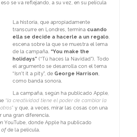
eso se va reflejando, a su vez, en su película
La historia, que apropiadamente
transcurre en Londres, termina
cuando
ella se decide a hacerle a un regalo
,
escena sobre la que se muestra el lema
de la campaña.
“You make the
holidays”
(“Tú haces la Navidad”). Todo
el argumento se desarrolla con el tema
“Isn't it a pity”, de
George Harrison
,
como banda sonora.
La campaña, según ha publicado Apple,
que
“la creatividad tiene el poder de cambiar la
otros"
y que, a veces, mirar las cosas con una
 una gran diferencia.
en YouTube, donde Apple ha publicado
 of
de la película.