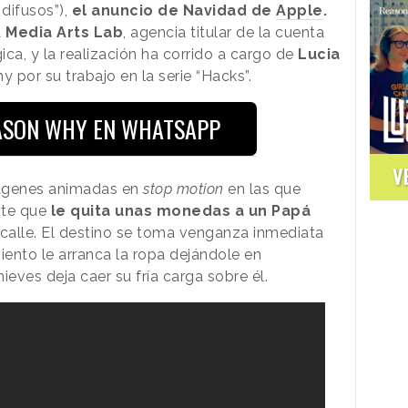
difusos”),
el anuncio de Navidad de
Apple
.
Media Arts Lab
, agencia titular de la cuenta
ca, y la realización ha corrido a cargo de
Lucia
 por su trabajo en la serie “Hacks”.
EASON WHY EN WHATSAPP
V
mágenes animadas en
stop motion
en las que
ote que
le quita unas monedas a un Papá
 calle. El destino se toma venganza inmediata
viento le arranca la ropa dejándole en
ieves deja caer su fría carga sobre él.