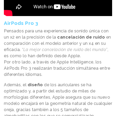
AirPods Pro 3
Pensados para una experiencia de sonido única con
un x2 en la precisión de la
cancelación de ruido
en
comparación con el modelo anterior y un x4 en su
eficacia.
“La mejor cancelación de ruido del mundo”
,
es como lo han definido desde Apple.
Por otro lado, a través de Apple Intelligence, los
AirPods Pro 3 realizarán traducción simultánea entre
diferentes idiomas.
Además, el
diseño
de los auriculares se ha
optimizado y, a partir del estudio de miles de
morfologías diferentes, Apple asegura que su nuevo
modelo encajará en la geometría natural de cualquier
oreja, gracias también a los 5 tamaños de
almohadillas con los que se comercializarán.