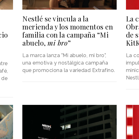
La c
Nestlé se vincula a la
Obr
merienda y los momentos en
de s
familia con la campaña “Mi
cio
Kit
abuelo,
mi bro
”
La c
La marca lanza "Mi abuelo, mi bro",
impul
una emotiva y nostálgica campaña
ntre
minic
que promociona la variedad Extrafino.
afé,
Nestl
o de