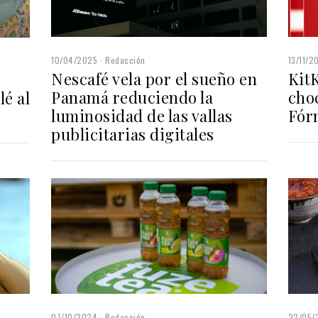
10/04/2025
Redacción
13/11/2
Nescafé vela por el sueño en
KitK
Panamá reduciendo la
choc
lé al
luminosidad de las vallas
Fór
publicitarias digitales
22/05/
07/10/2024
Redacción