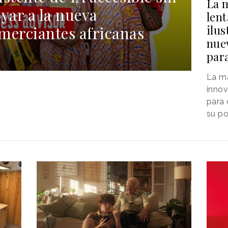
La 
yar a la nueva
len
ilus
merciantes africanas
nue
para
La ma
inno
para 
su po