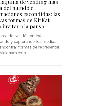
máquina de vending más
ta del mundo e
traciones escondidas: las
vas formas de KitKat
 invitar a la pausa
rca de Nestlé continúa
vando y explorando los medios
encontrar formas de representar
sicionamiento.