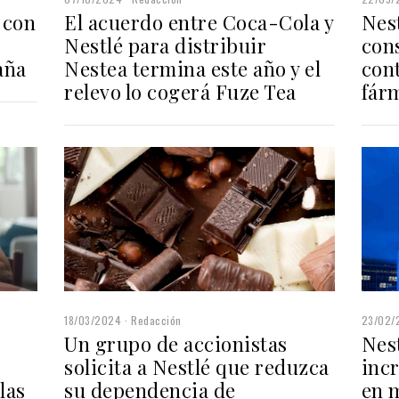
Nes
 con
El acuerdo entre Coca-Cola y
con
Nestlé para distribuir
cont
aña
Nestea termina este año y el
fár
relevo lo cogerá Fuze Tea
18/03/2024
Redacción
23/02/
Un grupo de accionistas
Nes
solicita a Nestlé que reduzca
inc
las
su dependencia de
en 