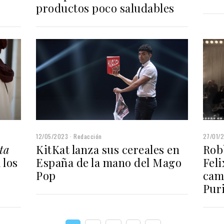
productos poco saludables
12/05/2023
Redacción
27/01/
KitKat lanza sus cereales en
Robb
ta
España de la mano del Mago
Feli
 los
Pop
cam
Pur