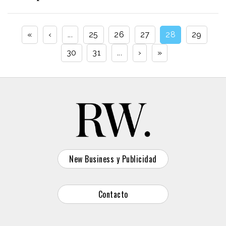
«
‹
...
25
26
27
28
29
30
31
...
›
»
New Business y Publicidad
Contacto