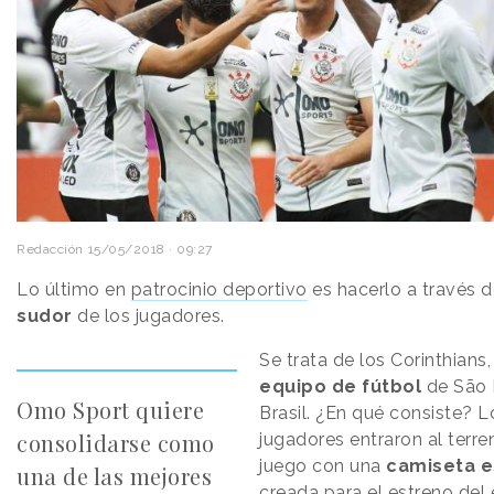
Redacción
15/05/2018 · 09:27
Lo último en
patrocinio deportivo
es hacerlo a través d
sudor
de los jugadores.
Se trata de los Corinthians,
equipo de fútbol
de São 
Omo Sport quiere
Brasil. ¿En qué consiste? L
consolidarse como
jugadores entraron al terre
juego con una
camiseta e
una de las mejores
creada para el estreno del