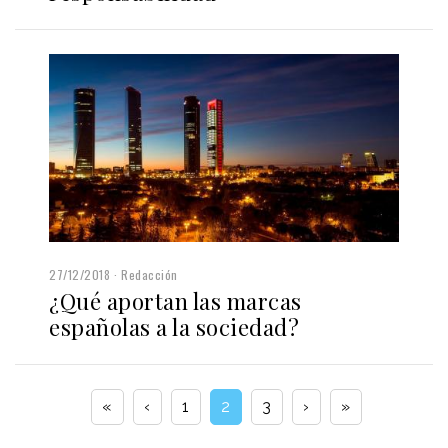
27/12/2018
Redacción
¿Qué aportan las marcas
españolas a la sociedad?
«
‹
1
2
3
›
»