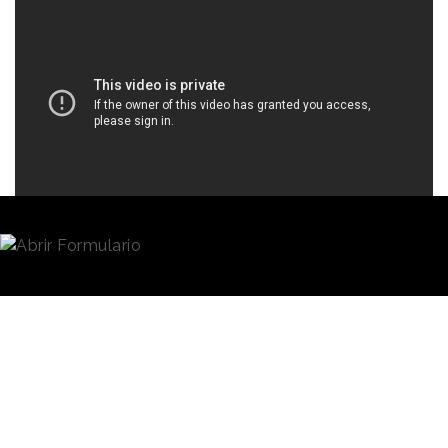
Redacción
28/11/2019 · 16:29
Lo más importante en
Navidad
es disfrutar con la
familia. Este es el
insight
del que ha partido la marca
Suchard
para su anuncio de Navidad 2019.
“Mindufulness Navideño”
En su spot de Navidad, la marca ha invitado a un
experto en mindfulness a solucionar el problema de