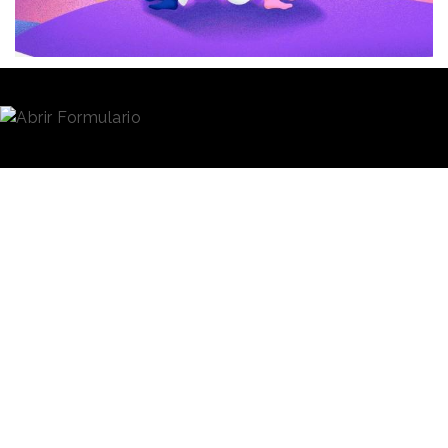
Redacción
18/03/2021 · 12:58
La
salud mental
en España es una asignatura
pendiente, algo que se ha intensificado desde que
comenzó la pandemia. La
crisis sanitaria
no ha
traído únicamente daños en la salud física de los
ciudadanos a nivel global, sino que también se están
dando importantes consecuencias en el ámbito
social y político.
Esto ha derivado en un claro aumento en los
problemas de salud mental entre la población.
Según la OMS, alrededor de un tercio de las
personas adultas reporta
niveles de angustia
en la
actualidad. En los jóvenes esa cifra aumenta
llegando a 1 de cada 2 ciudadanos. El aislamiento,
los problemas de salud física, el nulo contacto físico,