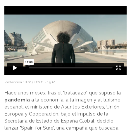
Redacción
18/03/2021 · 15:10
Hace unos meses, tras el "batacazo" que supuso la
pandemia
a la economía, a la imagen y al turismo
español, el ministerio de Asuntos Exteriores, Unión
Europea y Cooperación, bajo el impulso de la
Secretaría de Estado de España Global, decidió
lanzar
"Spain for Sure"
, una campaña que buscaba