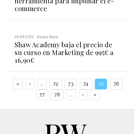
herramienta para impulsar el e-
commerce
06/04/2015
Natalia Marin
Shaw Academy baja el precio de
su curso en Marketing de 995€ a
16,90€
«
‹
...
72
73
74
75
76
77
78
...
›
»