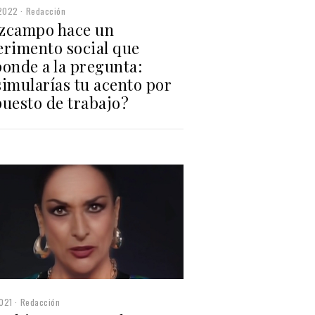
2022
Redacción
zcampo hace un
erimento social que
ponde a la pregunta:
simularías tu acento por
puesto de trabajo?
021
Redacción