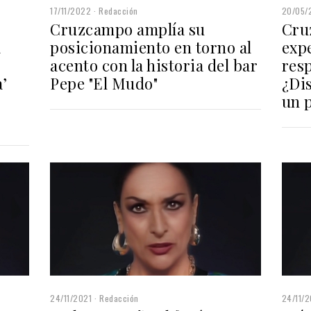
17/11/2022
Redacción
20/05/
Cruzcampo amplía su
Cru
a
posicionamiento en torno al
exp
acento con la historia del bar
res
’
Pepe "El Mudo"
¿Di
un 
24/11/2021
Redacción
24/11/2