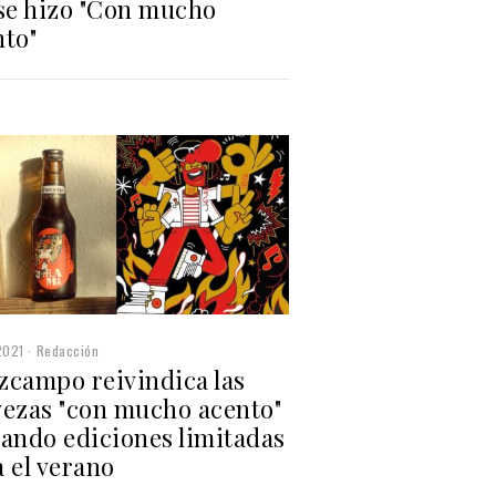
 se hizo "Con mucho
nto"
2021
Redacción
zcampo reivindica las
vezas "con mucho acento"
zando ediciones limitadas
 el verano