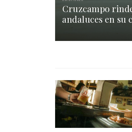
Cruzcampo rinde 
andaluces en su