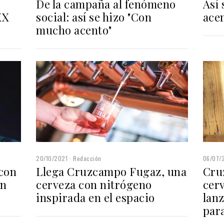
De la campaña al fenómeno
Así
XX
social: así se hizo "Con
ace
mucho acento"
20/10/2021
Redacción
06/07/
con
Llega Cruzcampo Fugaz, una
Cru
an
cerveza con nitrógeno
cer
inspirada en el espacio
lan
para