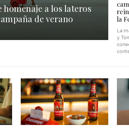
cami
homenaje a los lateros
rein
 campaña de verano
la F
La ma
y Tom
conec
cont