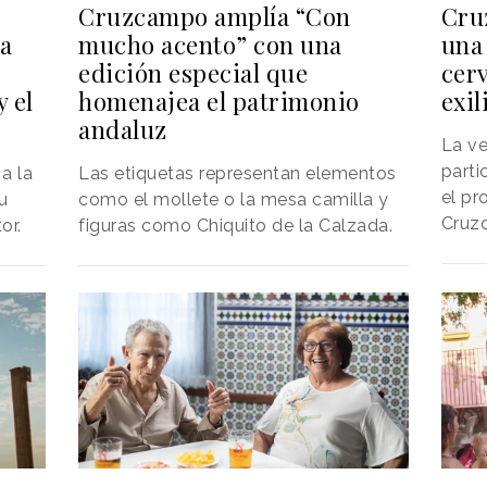
Cruzcampo amplía “Con
Cru
mucho acento” con una
una 
ra
edición especial que
cer
homenajea el patrimonio
exil
 el
andaluz
La ve
parti
Las etiquetas representan elementos
a la
el pr
como el mollete o la mesa camilla y
u
Cruz
figuras como Chiquito de la Calzada.
or.