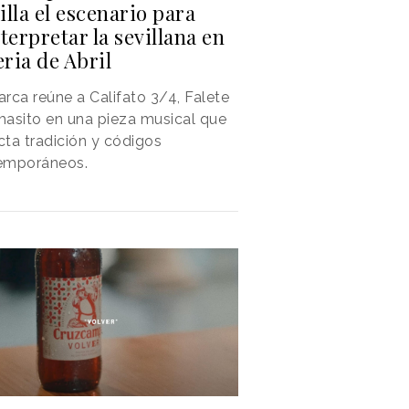
lla el escenario para
terpretar la sevillana en
eria de Abril
rca reúne a Califato 3/4, Falete
asito en una pieza musical que
ta tradición y códigos
emporáneos.