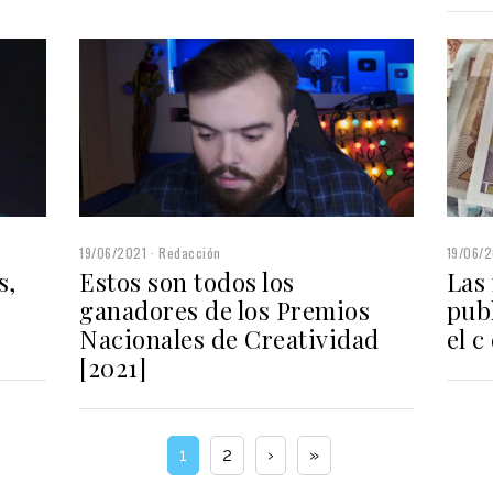
19/06/2021
Redacción
19/06/
s,
Estos son todos los
Las
ganadores de los Premios
publ
Nacionales de Creatividad
el c
[2021]
1
2
›
»