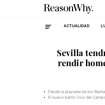
ACTUALIDAD
L
Sevilla tend
rendir home
Desde la plazuela de los Barril
El nuevo barrio Cruz del Camp