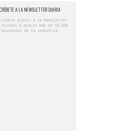
CRÍBETE A LA NEWSLETTER DIARIA
críbete gratis a la Newsletter
 reciben a diario más de 50.000
fesionales de la industria.