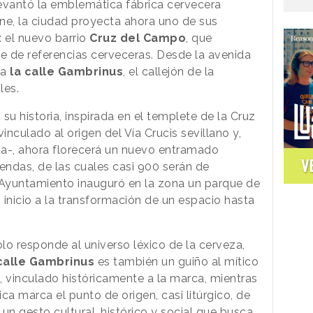
evantó la emblemática fábrica cervecera
e, la ciudad proyecta ahora uno de sus
 el nuevo barrio
Cruz del Campo
, que
rie de referencias cerveceras. Desde la avenida
ta
la calle Gambrinus
, el callejón de la
les.
u historia, inspirada en el templete de la Cruz
inculado al origen del Vía Crucis sevillano y,
ta-, ahora florecerá un nuevo entramado
V
endas, de las cuales casi 900 serán de
el Ayuntamiento inauguró en la zona un parque de
nicio a la transformación de un espacio hasta
lo responde al universo léxico de la cerveza,
calle Gambrinus
es también un guiño al mítico
 vinculado históricamente a la marca, mientras
ica marca el punto de origen, casi litúrgico, de
 un gesto cultural, histórico y social que busca