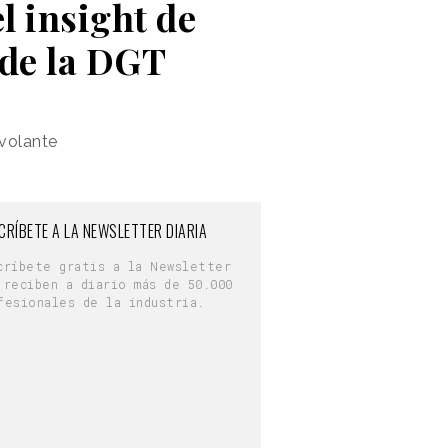
l insight de
 de la DGT
 volante
CRÍBETE A LA NEWSLETTER DIARIA
críbete gratis a la Newsletter
 reciben a diario más de 50.000
fesionales de la industria.