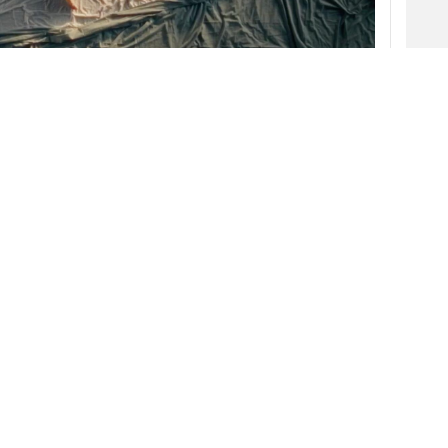
 morir o perder la vida.
la nueva campaña de concienciación de la
(DGT)
, ideada por la agencia creativa
Ogilvy
y
xplorar el sentimiento de culpabilidad que
antes de accidentes como una de las
ra imprudente al volante.
vida”,
la DGT invita a la población a reflexionar
que en un siniestro no solo se arriesga la
bilidad de seguir viviendo con un futuro en paz.
er el foco en las víctimas mortales de los
V