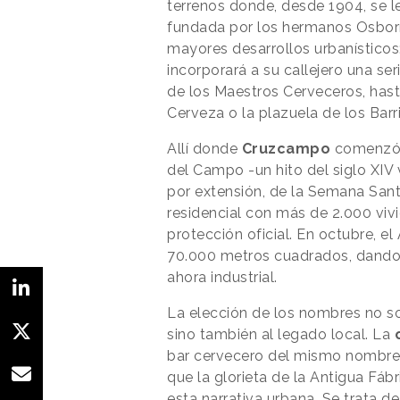
terrenos donde, desde 1904, se l
fundada por los hermanos Osborn
mayores desarrollos urbanísticos:
incorporará a su callejero una se
de los Maestros Cerveceros, has
Cerveza o la plazuela de los Barri
Allí donde
Cruzcampo
comenzó s
del Campo -un hito del siglo XIV v
por extensión, de la Semana San
residencial con más de 2.000 vivi
protección oficial. En octubre, 
70.000 metros cuadrados, dando i
ahora industrial.
La elección de los nombres no so
sino también al legado local. La
bar cervecero del mismo nombre,
que la glorieta de la Antigua Fábr
esta narrativa urbana. Se trata de