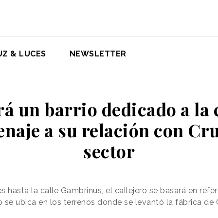
UZ & LUCES
NEWSLETTER
rá un barrio dedicado a la
naje a su relación con Cr
sector
es hasta la calle Gambrinus, el callejero se basará en ref
o se ubica en los terrenos donde se levantó la fábrica d