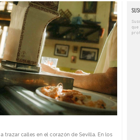
SUS
Sus
que
pro
a trazar calles en el corazón de Sevilla. En los