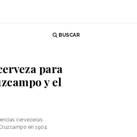
BUSCAR
 cerveza para
uzcampo y el
erencias cerveceras
e Cruzcampo en 1904