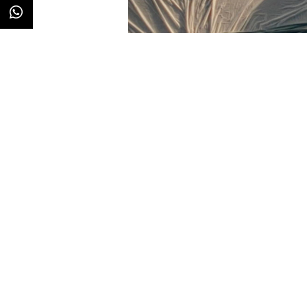
Redacción
23/10/2025 · 09:14
En un accidente de tráfico puedes
Ese es el concepto que articula 
Dirección General de Tráfico 
en la que el organismo vuelve a e
persigue a los conductores caus
consecuencias de actuar de mane
Bajo el título
“Morir o perder la 
sobre una verdad incómoda, la de 
propia vida, sino también la posi
De esta forma, va más allá de pon