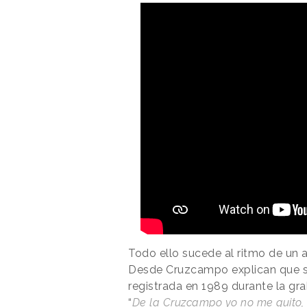
Todo ello sucede al ritmo de un a
Desde Cruzcampo explican que se
registrada en 1989 durante la gra
“
De la Cruzcampo yo no me quito,