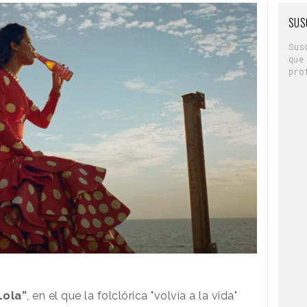
SUS
Sus
que
pro
Lola”
, en el que la folclórica "volvía a la vida"