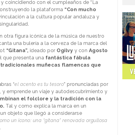
, y coincidiendo con el cumpleaños de “La
onstruyendo la plataforma
“Con mucho
inculación a la cultura popular andaluza y
singularidad.
 otra figura icónica de la música de nuestro
 canta una bulería a la cerveza de la marca del
ot
“Gitana”,
ideado por
Ogilvy
y con
Agosto
l que presenta una
fantástica fábula
 tradicionales muñecas flamencas que
V
abras “
el acento es tu tesoro
” pronunciadas por
io, y emprende un viaje y autodescubrimiento y
mbinan el folclore y la tradición con la
o.
Tal y como explica la marca en un
n objeto que llegó a considerarse
como un icono: una “gitana" renovada orgullosa
.