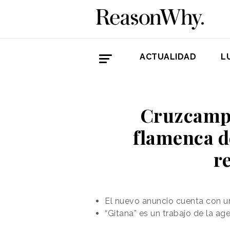
ACTUALIDAD
L
Cruzcampo
flamenca de
r
El nuevo anuncio cuenta con un
“Gitana” es un trabajo de la ag