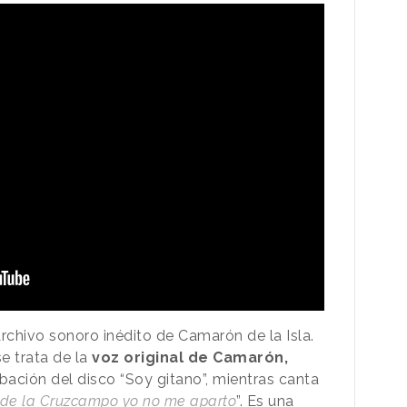
rchivo sonoro inédito de Camarón de la Isla.
 trata de la
voz original de Camarón,
bación del disco “Soy gitano”, mientras canta
 de la Cruzcampo yo no me aparto
”. Es una