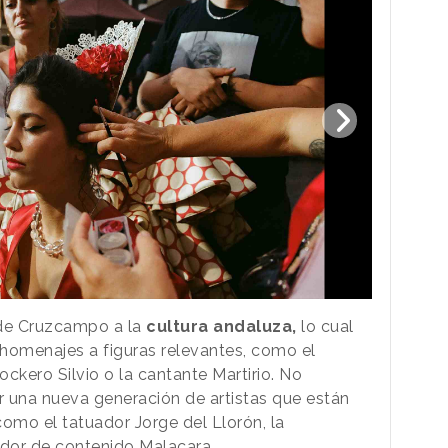
de Cruzcampo a la
cultura andaluza,
lo cual
omenajes a figuras relevantes, como el
rockero Silvio o la cantante Martirio. No
 una nueva generación de artistas que están
omo el tatuador Jorge del Llorón, la
ador de contenido Malacara.