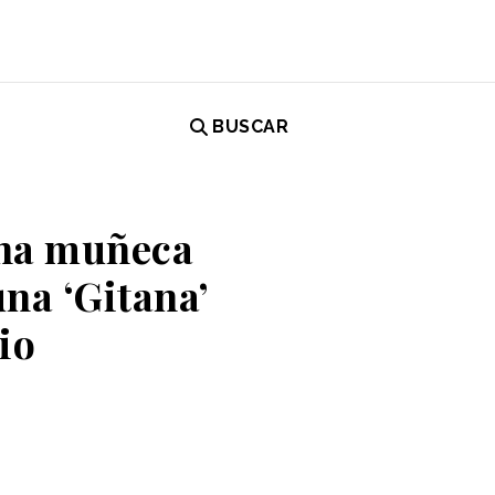
BUSCAR
una muñeca
una ‘Gitana’
io