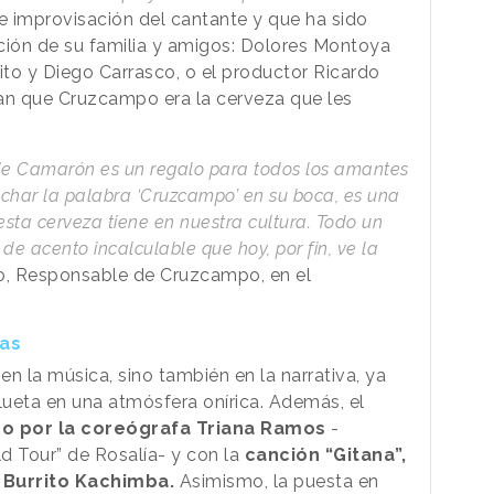
 improvisación del cantante y que ha sido
ción de su familia y amigos: Dolores Montoya
tito y Diego Carrasco, o el productor Ricardo
tan que Cruzcampo era la cerveza que les
z de Camarón es un regalo para todos los amantes
char la palabra ‘Cruzcampo’ en su boca, es una
sta cerveza tiene en nuestra cultura. Todo un
de acento incalculable que hoy, por fin, ve la
no, Responsable de Cruzcampo, en el
ias
n la música, sino también en la narrativa, ya
lueta en una atmósfera onírica. Además, el
do por la coreógrafa Triana Ramos
-
 Tour” de Rosalía- y con la
canción “Gitana”,
 Burrito Kachimba.
Asimismo, la puesta en