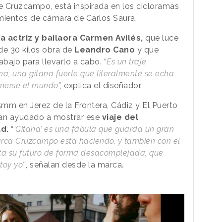
e Cruzcampo, está inspirada en los cicloramas
vimientos de cámara de Carlos Saura.
a actriz y bailaora Carmen Avilés,
que luce
de 30 kilos obra de
Leandro Cano
y que
abajo para llevarlo a cabo. “
Es un traje
a, una gitana fuerte que literalmente se echa
omerse el mundo
”, explica el diseñador.
mm en Jerez de la Frontera, Cádiz y El Puerto
han ayudado a mostrar ese
viaje del
d.
“
‘Gitana’ es una fábula que guarda un gran
arca Cruzcampo está haciendo, y también con el
ta su futuro de forma desacomplejada, que
toy yo’
”, señalan desde la marca.