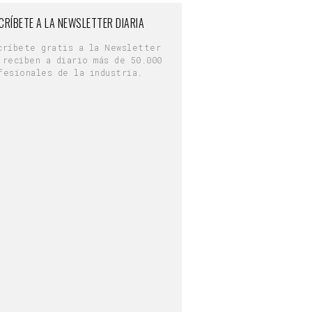
CRÍBETE A LA NEWSLETTER DIARIA
críbete gratis a la Newsletter
 reciben a diario más de 50.000
fesionales de la industria.