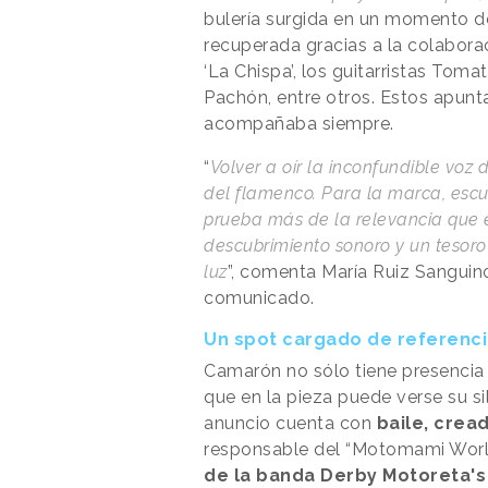
bulería surgida en un momento de
recuperada gracias a la colabora
‘La Chispa’, los guitarristas Toma
Pachón, entre otros. Estos apun
acompañaba siempre.
“
Volver a oír la inconfundible vo
del flamenco. Para la marca, escu
prueba más de la relevancia que e
descubrimiento sonoro y un tesoro 
luz
”, comenta María Ruiz Sangui
comunicado.
Un spot cargado de referenc
Camarón no sólo tiene presencia e
que en la pieza puede verse su si
anuncio cuenta con
baile, crea
responsable del “Motomami World
de la banda Derby Motoreta's