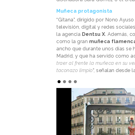
Muñeca protagonista
“Gitana”, dirigido por Nono Ayuso
televisión, digital y redes socia
la agencia
Dentsu X
. Además, co
como la gran
muñeca flamenca 
ancho que durante unos días se 
Madrid, y que ha servido como ac
traer al frente la muñeca en su ve
taconazo limpio
”, señalan desde l