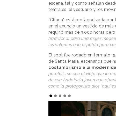
escena, tal y como señalan desd
teatrales, el vestuario y los mo
“Gitana” está protagonizada por
l
en el anuncio un vestido de más 
requirió más de 3.000 horas de tr
tradicional para una mujer modern
los volantes a la espalda para c
El spot fue rodado en formato 35
de Santa María, escenarios que 
costumbrismo a la modernida
paralelismo con el viaje que la m
de esa Andalucía joven que afron
como la protagonista dice ‘aquí es