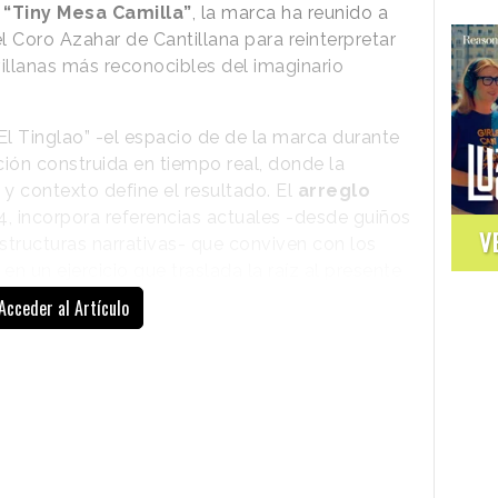
o
“Tiny Mesa Camilla”
, la marca ha reunido a
el Coro Azahar de Cantillana para reinterpretar
sevillanas más reconocibles del imaginario
El Tinglao” -el espacio de de la marca durante
ación construida en tiempo real, donde la
o y contexto define el resultado. El
arreglo
/4, incorpora referencias actuales -desde guiños
V
estructuras narrativas- que conviven con los
en un ejercicio que traslada la raíz al presente
Acceder al Artículo