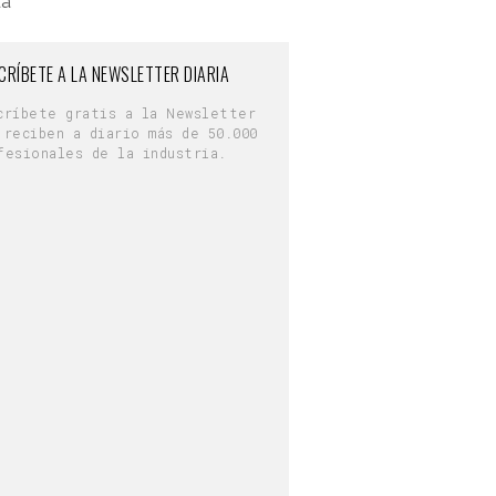
a"
CRÍBETE A LA NEWSLETTER DIARIA
críbete gratis a la Newsletter
 reciben a diario más de 50.000
fesionales de la industria.