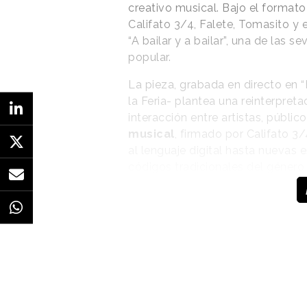
creativo musical. Bajo el format
Califato 3/4, Falete, Tomasito y 
“A bailar y a bailar”, una de las 
popular.
La pieza, grabada en directo en “
la Feria- plantea una reinterpret
interacción entre artistas, públic
musical
, firmado por Califato 3
al lenguaje digital hasta nuevas 
códigos tradicionales del género, 
sin perder identidad.