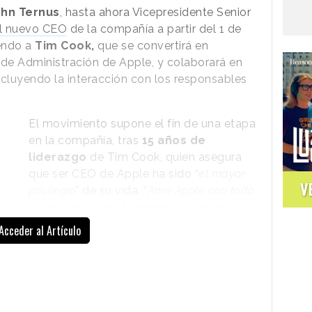
hn Ternus
, hasta ahora Vicepresidente Senior
o
refuerza su posicionamiento en torno al
el nuevo CEO
de la compañía a partir del 1 de
, utilizando la música y la cultura popular como
endo a
Tim Cook,
que se convertirá en
a y conexión con nuevas audiencias, sin
 de Administración de Apple, y colaborará en
ción.
ncluyendo la interacción con los responsables
El movimiento supone el fin de una etapa
en la compañía, tras
15 años de
liderazgo
de Tim Cook, quien asegura
que ser CEO de Apple ha sido “
el mayor
V
privilegio
” de su vida. “
Amo Apple con todo
mi ser y estoy profundamente agradecido
por haber tenido la oportunidad de
Acceder al Artículo
trabajar con un equipo de personas tan
ingeniosas, innovadoras, creativas y
comprometidas, que han demostrado una
ecer la vida de nuestros clientes y a crear los
l mundo
”, ha comentado en un comunicado de