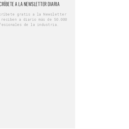
CRÍBETE A LA NEWSLETTER DIARIA
críbete gratis a la Newsletter
 reciben a diario más de 50.000
fesionales de la industria.