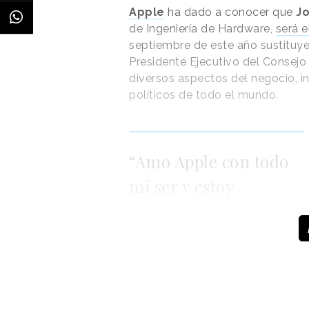
Apple
ha dado a conocer que
Jo
Con esta propuesta,
Cruzcamp
de Ingeniería de Hardware,
será 
“acento” como territorio creativo
septiembre de este año sustituy
vehículo para construir relevanci
Presidente Ejecutivo del Consejo
renunciar a su vínculo con la tradi
diversos aspectos del negocio, i
políticos de todo el mundo.
“Amo Apple con todo
mi ser y estoy
profundamente
agradecido”
dedicación inquebrantable a enriqu
mejores productos y servicios de