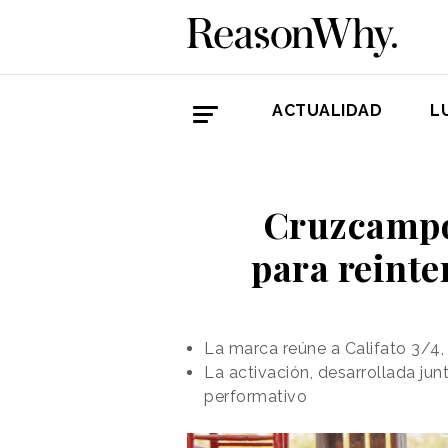
ACTUALIDAD
L
Cruzcampo 
para reinter
La marca reúne a Califato 3/4
La activación, desarrollada ju
performativo