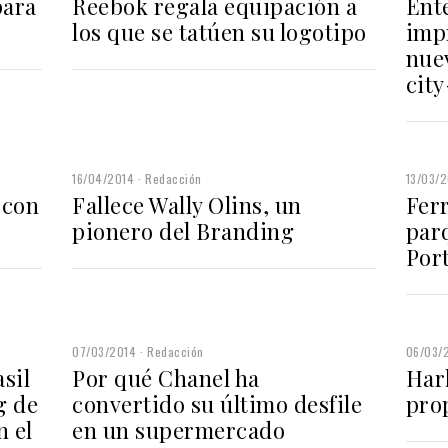
para
Reebok regala equipación a
Ent
los que se tatúen su logotipo
imp
nue
cit
16/04/2014
Redacción
13/03/
 con
Fallece Wally Olins, un
Ferr
pionero del Branding
par
Por
07/03/2014
Redacción
06/03/
sil
Por qué Chanel ha
Har
g de
convertido su último desfile
pro
 el
en un supermercado