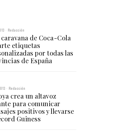
013
Redacción
 caravana de Coca-Cola
rte etiquetas
onalizadas por todas las
vincias de España
2013
Redacción
oya crea un altavoz
ante para comunicar
ajes positivos y llevarse
récord Guiness