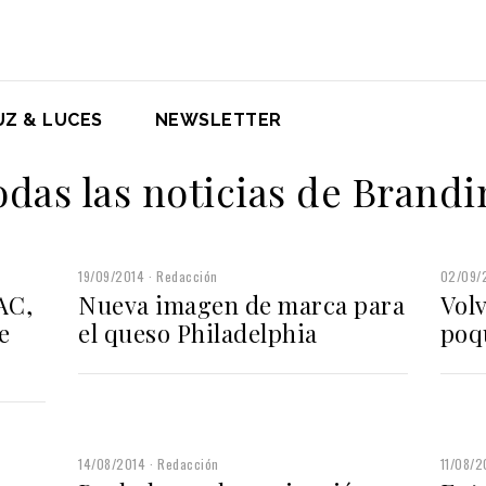
UZ & LUCES
NEWSLETTER
odas las noticias de Brandi
19/09/2014
Redacción
02/09/
AC,
Nueva imagen de marca para
Vol
e
el queso Philadelphia
poq
14/08/2014
Redacción
11/08/2