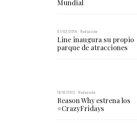
Mundial
07/02/2014
Redacción
Line inaugura su propio
parque de atracciones
18/10/2013
Redacción
Reason Why estrena los
#CrazyFridays