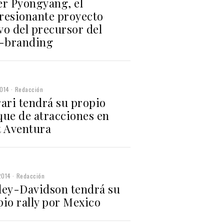
er Pyongyang, el
resionante proyecto
vo del precursor del
y-branding
2014
Redacción
ari tendrá su propio
que de atracciones en
t Aventura
2014
Redacción
ley-Davidson tendrá su
pio rally por Mexico