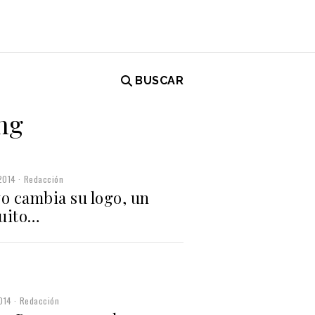
BUSCAR
ng
2014
Redacción
vo cambia su logo, un
uito…
014
Redacción