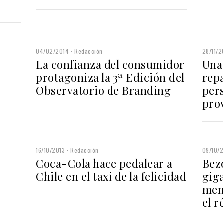
04/02/2014
Redacción
28/11/2
La confianza del consumidor
Una
protagoniza la 3ª Edición del
repa
Observatorio de Branding
pers
pro
16/10/2013
Redacción
09/10/
Coca-Cola hace pedalear a
Bez
Chile en el taxi de la felicidad
gig
mens
el 