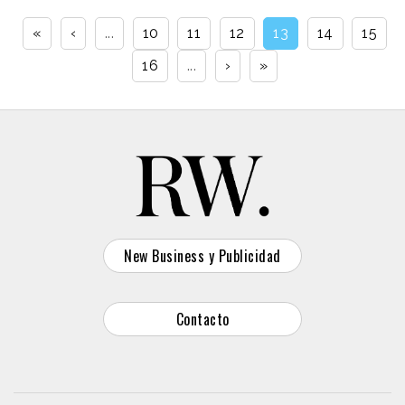
«
‹
...
10
11
12
13
14
15
16
...
›
»
New Business y Publicidad
Contacto