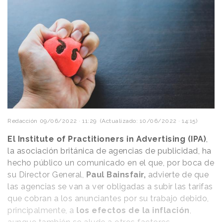
Redacción
09/06/2022 · 11:29
(Actualizado: 10/06/2022 · 14:15)
El Institute of Practitioners in Advertising (IPA)
,
la asociación británica de agencias de publicidad, ha
hecho público un comunicado en el que, por boca de
su Director General,
Paul Bainsfair,
advierte de que
las agencias se van a ver obligadas a subir las tarifas
que cobran a los anunciantes por su trabajo debido,
principalmente, a
los efectos de la inflación
,