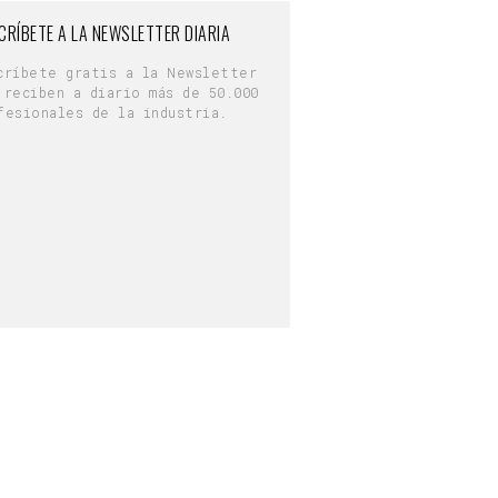
CRÍBETE A LA NEWSLETTER DIARIA
críbete gratis a la Newsletter
 reciben a diario más de 50.000
fesionales de la industria.