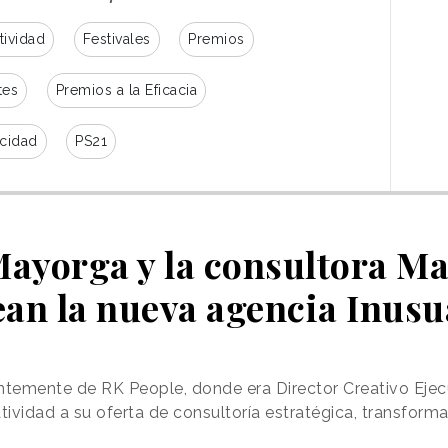
tación de Damm y Presidente del Jurado
tividad
Festivales
Premios
 histórico de 3.564 casos inscritos
, 773
tes y 564 agencias participantes y 250 jurados.
tes
Premios a la Eficacia
on más inscripciones
icidad
PS21
or la asociación, el
ranking de anunciantes
 11 casos inscritos
Mayorga y la consultora 
ageo, Mahou San Miguel y
ean la nueva agencia Inusu
asos
ue compiten con más trabajos son:
25 casos
ntemente de RK People, donde era Director Creativo Ejec
segundo puesto con 22 casos
ividad a su oferta de consultoría estratégica, transform
o con 19 trabajos