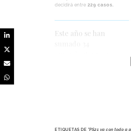
decidirá entre
229 casos.
Este año se han
sumado 34
anunciantes y 44
agencias nuevos
Es por ello que la AEA interpreta 
reactivación de este sector y por 
resultados obtenidos a través de 
“
Veremos, una vez más, dada la alt
los Premios Eficacia, cómo la publ
y económica
”, ha señalado en el
ETIQUETAS DE
"PS21 va con todo a p