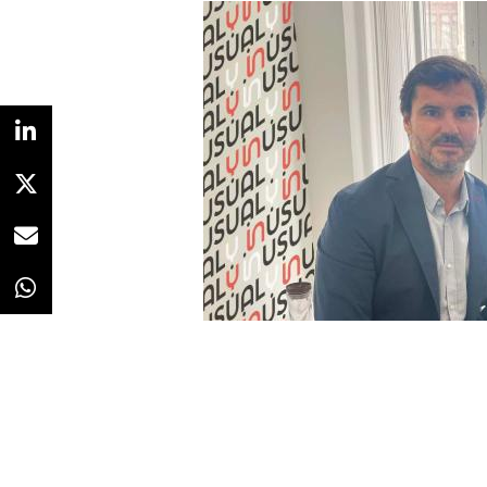
McCann
ocupa el cuarto puest
OMD
completa el top 5 con 17 
En cuanto al
liderazgo de PS21
inscripciones, además de validar
hecho ratifica la importancia qu
reconocimiento en estos premios
Con un coste de inscripción de
2
50.000€ en esta edición, que se s
primer spot que se se muestra dur
El horizonte de PS21, además de
del Año, será conseguir que KFC 
premio a
Construcción de una
la espera del primer corte, que l
la Lista Corta en unos meses, la 
reina del festival la completan ot
Redacción
16/06/2022 · 11:19
firmas: Carbonell, Pikolin, Tacobell
Pozo y Grefusa.
Lucho Galán, Director de Making 