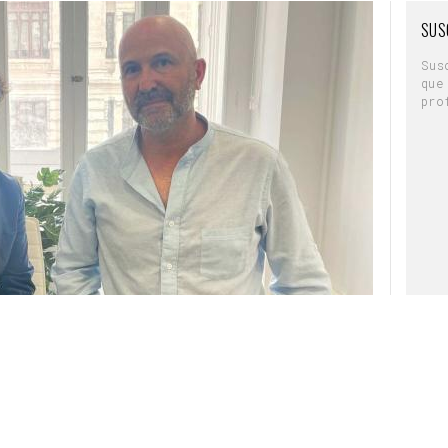
o con 18 casos
SUS
trabajos inscritos
Sus
en el ranking de agencias con más
que
 el buen momento que atraviesa la compañía, el
pro
e tiene para las agencias obtener el máximo
.
.180€
, la agencia ha decidido invertir más de
umarían a su ya tradicional patrocinio siendo el
ante la Gala en el Teatro Real.
 Agencia
logre el
 Marca
. A
La agencia
legará con
independiente PS21 es
categoría
ras 5
la que cuenta con más
, El
casos inscritos este
Known (a la izquierda) y José María Mayorga (dcha.)