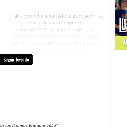
Tal y como ha apuntado la asociación, la
cifra de casos inscritos supera la de la
edición de 2017, cuando se registró el
récord de 222 trabajos, y crece un 5,5%
V
respecto a los valorados el año pasado.
Así, En total se han presentado
115
anunciantes y 126 agencias
, lo que
Seguir leyendo
supone un 10% y un 17% más,
respectivamente; y se han sumado como
nuevos 34 anunciantes y 44 agencias
.
las cifras como “
una clara apuesta por la
lo que simbolizan estos premios en cuanto
la publicidad
”.
ísima calidad de los trabajos que se inscriben a
icidad es un gran instrumento de cohesión social
 comunicado Jaume Alemany, Director de
or los Premios Eficacia 2022"