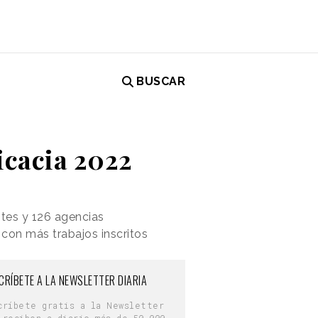
BUSCAR
icacia 2022
ntes y 126 agencias
 con más trabajos inscritos
CRÍBETE A LA NEWSLETTER DIARIA
críbete gratis a la Newsletter
 reciben a diario más de 50.000