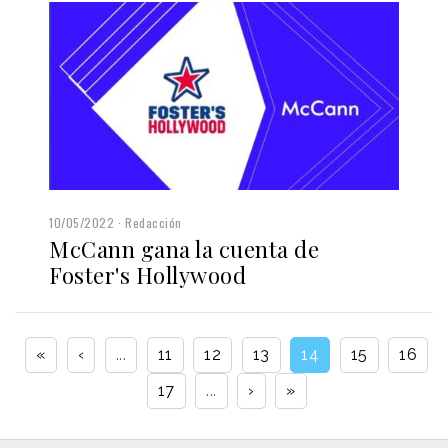
10/05/2022
Redacción
McCann gana la cuenta de
Foster's Hollywood
«
‹
...
11
12
13
14
15
16
17
...
›
»