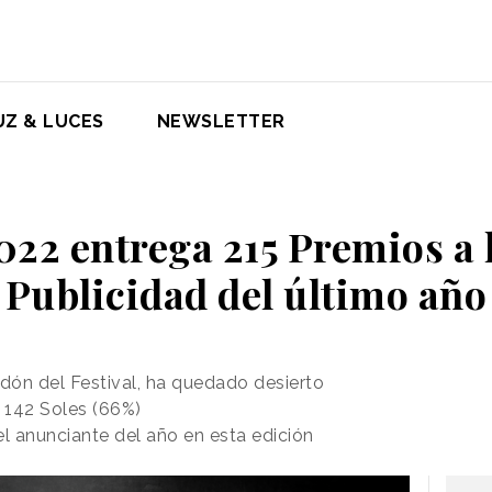
UZ & LUCES
NEWSLETTER
2022 entrega 215 Premios a 
Publicidad del último año
rdón del Festival, ha quedado desierto
 142 Soles (66%)
el anunciante del año en esta edición