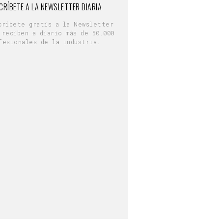
CRÍBETE A LA NEWSLETTER DIARIA
críbete gratis a la Newsletter
 reciben a diario más de 50.000
fesionales de la industria.