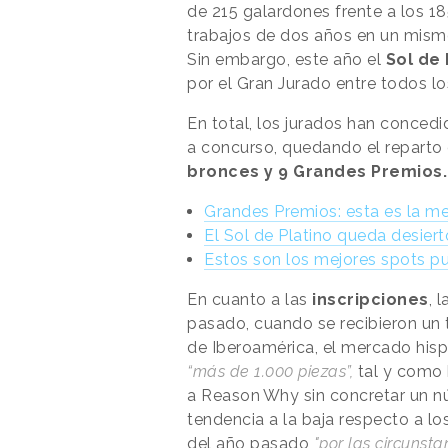
de 215 galardones frente a los 1
trabajos de dos años en un mism
Sin embargo, este año el
Sol de 
por el Gran Jurado entre todos l
En total, los jurados han concedi
a concurso, quedando el reparto 
bronces y 9 Grandes Premios.
Grandes Premios: esta es la me
El Sol de Platino queda desiert
Estos son los mejores spots pub
En cuanto a las
inscripciones
, 
pasado, cuando se recibieron un t
de Iberoamérica, el mercado hisp
“más de 1.000 piezas”,
tal y como 
a
Reason
.
Why
sin concretar un n
tendencia a la baja respecto a lo
del año pasado
"por las circunsta