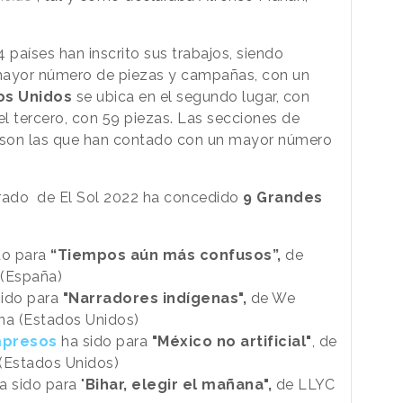
4 países han inscrito sus trabajos, siendo
ayor número de piezas y campañas, con un
os Unidos
se ubica en el segundo lugar, con
el tercero, con 59 piezas. Las secciones de
lm son las que han contado con un mayor número
urado de El Sol 2022 ha concedido
9 Grandes
do para
“Tiempos aún más confusos”,
de
 (España)
ido para
"Narradores indígenas",
de We
na (Estados Unidos)
mpresos
ha sido para
"México no artificial"
, de
 (Estados Unidos)
a sido para "
Bihar, elegir el mañana",
de LLYC