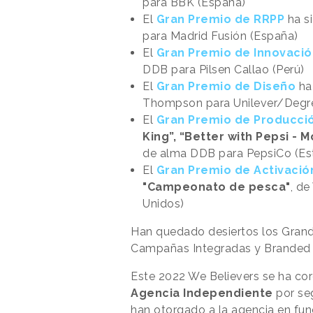
para BBK (España)
El
Gran Premio de RRPP
ha s
para Madrid Fusión (España)
El
Gran Premio de Innovació
DDB para Pilsen Callao (Perú)
El
Gran Premio de Diseño
ha
Thompson para Unilever/Degre
El
Gran Premio de Producci
King”, “Better with Pepsi - 
de alma DDB para PepsiCo (Es
El
Gran Premio de Activació
"Campeonato de pesca"
, d
Unidos)
Han quedado desiertos los Grande
Campañas Integradas y Branded
Este 2022 We Believers se ha c
Agencia Independiente
por se
han otorgado a la agencia en fun