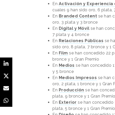
En
Activación y Experiencia
cuales 9 han sido oro, 6 plata,
En
Branded Content
se han c
oro, 3 plata y 3 bronce
En
Digital y Móvil
se han conce
7 plata y 4 bronce
En
Relaciones Públicas
se ha
sido oro, 8 plata, 7 bronce y 1
En
Film
se han concedido 22 pre
bronce y 1 Gran Premio
En
Medios
se han concedido 17
y 5 bronce
En
Medios Impresos
se han c
oro, 2 plata, 1 bronce y 1 Gran
En
Producción
se han concedid
plata, 9 bronce y 1 Gran Premi
En
Exterior
se han concedido 1
plata, 5 bronce y 1 Gran Premi
En
Diseño
se han concedido 13 