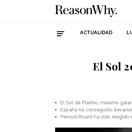
ACTUALIDAD
L
El Sol 
El Sol de Platino, máximo gala
España ha conseguido llevarse
Pernod Ricard ha sido elegido 