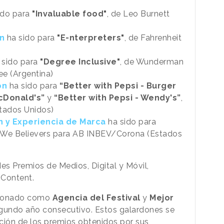
ido para
"Invaluable food"
, de Leo Burnett
n
ha sido para
"E-nterpreters"
, de Fahrenheit
 sido para
"Degree Inclusive"
, de Wunderman
e (Argentina)
ón
ha sido para
“Better with Pepsi - Burger
McDonald's”
y
“Better with Pepsi - Wendy's”
,
tados Unidos)
n y Experiencia de Marca
ha sido para
e We Believers para AB INBEV/Corona (Estados
s Premios de Medios, Digital y Móvil,
 Content.
oronado como
Agencia del Festival
y
Mejor
gundo año consecutivo. Estos galardones se
ción de los premios obtenidos por sus