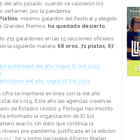
85 del año pasado, cuando se valoraron los
o certamen, por la pandemia.
Platino
, máximo galardón del Festival y elegido
os Grandes Premios,
ha quedado desierto.
do 215 galardones en las 15 secciones oficiales
de la siguiente manera:
68 oros, 71 platas, 67
jor publicidad del año, según El Sol 2022
V
o
licitarios del año, según El Sol 2022
la cifra se mantiene en línea con la del año
otal de 1.019. Este año las agencias creativas
ano de Estados Unidos y Portugal han inscrito
ha informado la organización de El Sol
úmero exacto. Un dato que continúa la
s niveles pre-pandemia, justificada en la edición
ncias"
, tal y como declaraba Alfonso Marián,