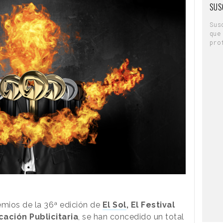
SUS
Sus
que
pro
emios de la 36ª edición de
El Sol
, El Festival
ación Publicitaria
, se han concedido un total