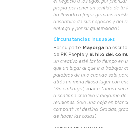
el negocio a los egos, por prioriz
propio, por tener un sentido de la
ha llevado a forjar grandes amista
desarrollo de sus negocios y del su
entrega y por su generosidad”.
Circunstancias inusuales
Por su parte,
Mayorga
ha escrito
de RK People y
al hilo del co
un creativo esté tanto tiempo en
que un lugar al que ir a trabajar 
palabras de uno cuando sale para i
atrás un maravilloso lugar con en
“Sin embargo”,
añade,
“ahora neces
a sentirme creativo y alejarme de 
reuniones. Solo una hoja en blanco
compartir mi destino. Gracias, gra
de hacer las cosas”.