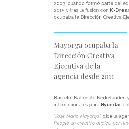
2003, cuando formó parte del e
2015 y tras la fusión con
K-Dre
ocupaba la Dirección Creativa Ej
Mayorga ocupaba la
Dirección Creativa
Ejecutiva de la
agencia desde 2011
Barceló, Nationale Nederlanden y
internacionales para
Hyundai
, en
“José María Mayorga”,
dice la age
People un creativo atípico: por t