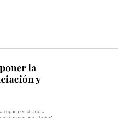
poner la
nciación y
 campaña en el c de c
, una que nos une a todos”