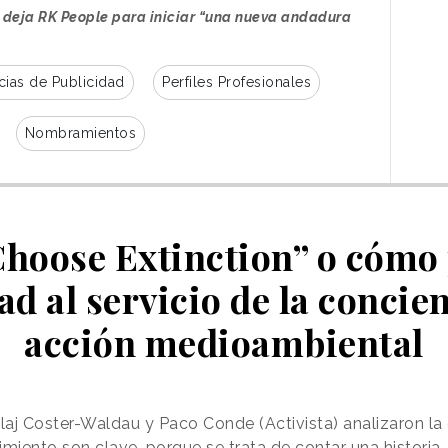
 deja RK People para iniciar “una nueva andadura
ias de Publicidad
Perfiles Profesionales
Nombramientos
Choose Extinction” o cómo 
ad al servicio de la concie
acción medioambiental
olaj Coster-Waldau y Paco Conde (Activista) analizaron la
imiento son clave, porque se trata de contar una historia