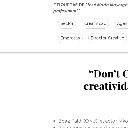
ETIQUETAS DE
"José María Mayorga
profesional”"
Sector
Creatividad
Agenc
Empresas
Director Creativo
“Don’t 
creativid
Boaz Paldi (ONU), el actor Nik
“La comunicación y el entreten