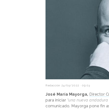
Redacción
24/05/2022 · 09:03
José María Mayorga,
Director C
para iniciar
“una nueva andadura p
comunicado. Mayorga pone fin así