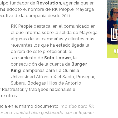
quipo fundador de
Revolution
, agencia que en
ams
adoptó el nombre de RK People. Mayorga
ecutiva de la compañía desde 2011.
RK People destaca, en el comunicado en
el que informa sobre la salida de Mayorga,
algunas de las campañas y clientes más
relevantes los que ha estado ligada la
V
carrera de este profesional: el
lanzamiento de
Solo Loewe
, la
consecución de la cuenta de
Burger
King
, campañas para La Quiniela,
Universidad Alfonso X el Sabio, Prosegur,
Subaru, Bodegas Hijos de Antonio
 Rastreator, y trabajaos nacionales e
tre otros
ncia en el mismo documento, “
ha sido para RK
ener una vanidad bien gestionada, por anteponer