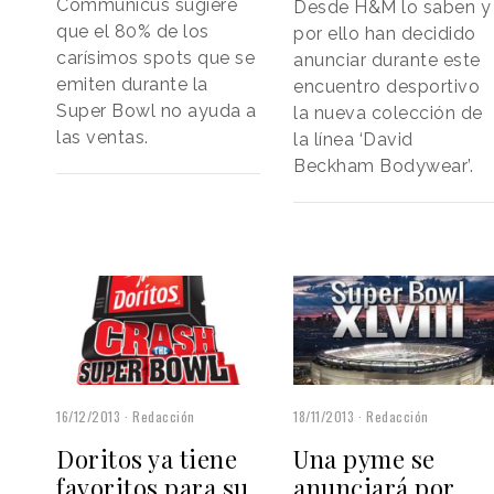
Communicus sugiere
Desde H&M lo saben y
que el 80% de los
por ello han decidido
carísimos spots que se
anunciar durante este
emiten durante la
encuentro desportivo
Super Bowl no ayuda a
la nueva colección de
las ventas.
la línea ‘David
Beckham Bodywear’.
16/12/2013
Redacción
18/11/2013
Redacción
Doritos ya tiene
Una pyme se
favoritos para su
anunciará por