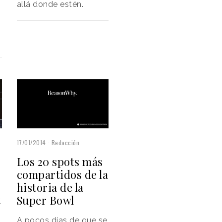
allá donde estén.
17/01/2014
Redacción
Los 20 spots más
compartidos de la
historia de la
Super Bowl
t
A pocos días de que se