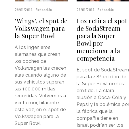
29/01/2014
Redacción
28/01/2014
Redacción
"Wings", el spot de
Fox retira el spot
Volkswagen para
de SodaStream
la Super Bowl
para la Super
Bowl por
A los ingenieros
mencionar a la
alemanes que crean
competencia
los coches de
Volkswagen les crecen
El spot de SodaStrea
alas cuando alguno de
para la 48ª edición de
sus vehículos superan
la Super Bowl no será
las 100.000 millas
emitido. La clara
recorridas. Volvemos a
alusión a Coca-Cola y
ver humor, hilarante
Pepsi y la polémica po
esta vez, en el spot de
la fábrica que la
Volkswagen para la
compañía tiene en
Super Bowl.
Israel podrían ser los