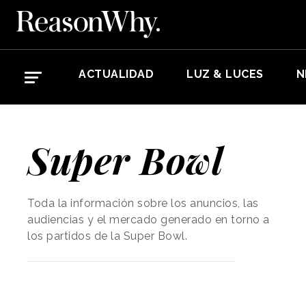
ACTUALIDAD
LUZ & LUCES
N
Super Bowl
Toda la información sobre los anuncios, las
audiencias y el mercado generado en torno a
los partidos de la Super Bowl.