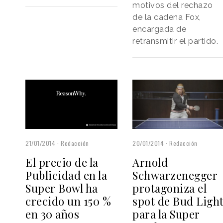
motivos del rechazo
de la cadena Fox,
encargada de
retransmitir el partido.
21/01/2014
Redacción
20/01/2014
Redacción
El precio de la
Arnold
Publicidad en la
Schwarzenegger
Super Bowl ha
protagoniza el
crecido un 150 %
spot de Bud Ligh
en 30 años
para la Super