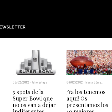
EWSLETTER
06/02/2012
Julio Estepa
06/02/2012
María Gómez
5 spots de la
¡Ya los tenemos
Super Bowl que
aquí! Os
no os van a dejar
presentamos los
indiferentes
10 mejores