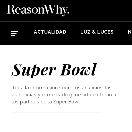
ACTUALIDAD
LUZ & LUCES
N
Super Bowl
Toda la información sobre los anuncios, las
audiencias y el mercado generado en torno a
los partidos de la Super Bowl.