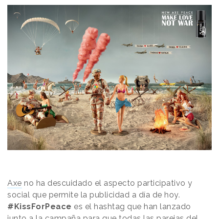
Axe
no ha descuidado el
aspecto
participativo y
social que permite la publicidad
a día de hoy.
#KissForPeace
es el hashtag que han lanzado
junto a la campaña
para que todas las parejas del