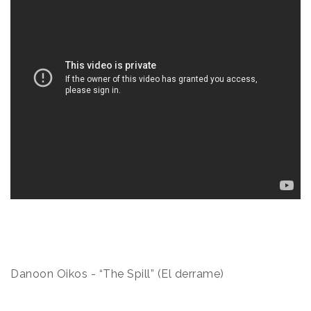
Danoon Oikos - “The Spill” (El derrame)