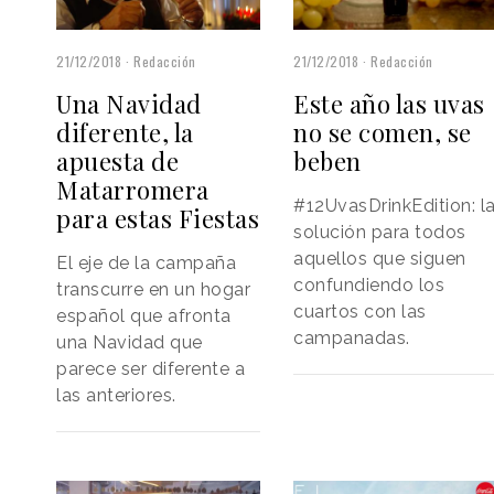
21/12/2018
Redacción
21/12/2018
Redacción
Una Navidad
Este año las uvas
diferente, la
no se comen, se
apuesta de
beben
Matarromera
#12UvasDrinkEdition: l
para estas Fiestas
solución para todos
aquellos que siguen
El eje de la campaña
confundiendo los
transcurre en un hogar
cuartos con las
español que afronta
campanadas.
una Navidad que
parece ser diferente a
las anteriores.