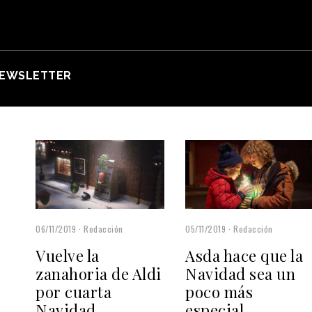
EWSLETTER
06/11/2019
Redacción
05/11/2019
Redacción
Vuelve la
Asda hace que la
zanahoria de Aldi
Navidad sea un
por cuarta
poco más
Navidad
especial