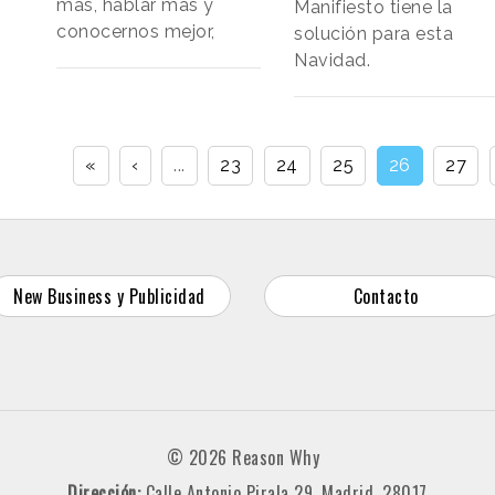
más, hablar más y
Manifiesto tiene la
conocernos mejor,
solución para esta
Navidad.
«
‹
...
23
24
25
26
27
New Business y Publicidad
Contacto
© 2026 Reason Why
Dirección:
Calle Antonio Pirala 29. Madrid, 28017