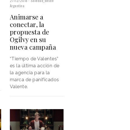
27/12/2018
Soledad_desde
Argentina
s
Animarse a
conectar, la
propuesta de
Ogilvy en su
nueva campaña
“Tiempo de Valentes”
es la última acción de
la agencia para la
marca de panificados
Valente.