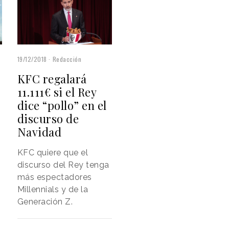
19/12/2018
Redacción
KFC regalará
e
11.111€ si el Rey
dice “pollo” en el
discurso de
Navidad
KFC quiere que el
discurso del Rey tenga
más espectadores
Millennials y de la
Generación Z.