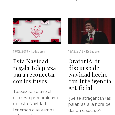
19/12/2018
Redacción
19/12/2018
Redacción
Esta Navidad
OratorIA: tu
regala Telepizza
discurso de
para reconectar
Navidad hecho
con los tuyos
con Inteligencia
Artificial
Telepizza se une al
discurso predominante
¿Se te atragantan las
de esta Navidad:
palabras a la hora de
tenemos que vernos
dar un discurso?