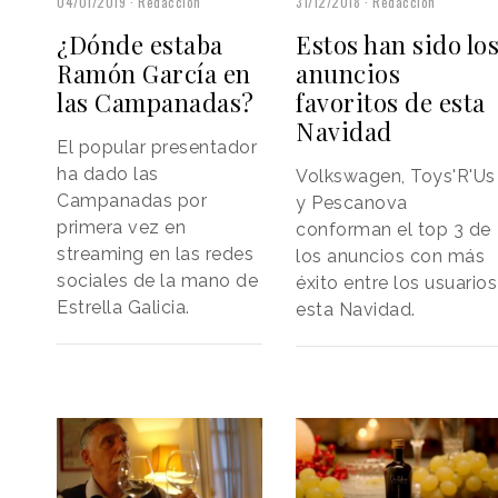
04/01/2019
Redacción
31/12/2018
Redacción
¿Dónde estaba
Estos han sido lo
Ramón García en
anuncios
las Campanadas?
favoritos de esta
Navidad
El popular presentador
ha dado las
Volkswagen, Toys'R'Us
Campanadas por
y Pescanova
primera vez en
conforman el top 3 de
streaming en las redes
los anuncios con más
sociales de la mano de
éxito entre los usuarios
Estrella Galicia.
esta Navidad.