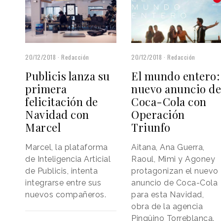
20/12/2018
Redacción
20/12/2018
Redacción
Publicis lanza su
El mundo entero:
primera
nuevo anuncio d
felicitación de
Coca-Cola con
Navidad con
Operación
Marcel
Triunfo
Marcel, la plataforma
Aitana, Ana Guerra,
de Inteligencia Articial
Raoul, Mimi y Agoney
de Publicis, intenta
protagonizan el nuevo
integrarse entre sus
anuncio de Coca-Cola
nuevos compañeros.
para esta Navidad,
obra de la agencia
Pingüino Torreblanca.