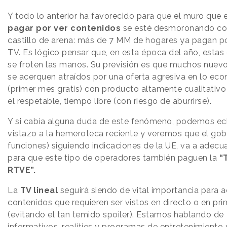
Y todo lo anterior ha favorecido para que el muro que e
pagar por ver contenidos
se esté desmoronando c
castillo de arena: más de 7 MM de hogares ya pagan po
TV. Es lógico pensar que, en esta época del año, esta
se froten las manos. Su previsión es que muchos nuevo
se acerquen atraídos por una oferta agresiva en lo ec
(primer mes gratis) con producto altamente cualitativo
el respetable, tiempo libre (con riesgo de aburrirse).
Y si cabía alguna duda de este fenómeno, podemos ec
vistazo a la hemeroteca reciente y veremos que el gob
funciones) siguiendo indicaciones de la UE, va a adecua
para que este tipo de operadores también paguen la
“
RTVE”.
La
TV lineal
seguirá siendo de vital importancia para a
contenidos que requieren ser vistos en directo o en pri
(evitando el tan temido spoiler). Estamos hablando de
informativos, realities y programas de entretenimiento