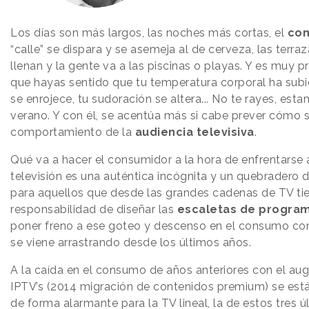
Los días son más largos, las noches más cortas, el
co
“calle” se dispara y se asemeja al de cerveza, las terra
llenan y la gente va a las piscinas o playas. Y es muy 
que hayas sentido que tu temperatura corporal ha subid
se enrojece, tu sudoración se altera... No te rayes, est
verano. Y con él, se acentúa más si cabe prever cómo s
comportamiento de la
audiencia televisiva
.
Qué va a hacer el consumidor a la hora de enfrentarse 
televisión es una auténtica incógnita y un quebradero
para aquellos que desde las grandes cadenas de TV tie
responsabilidad de diseñar las
escaletas de progra
poner freno a ese goteo y descenso en el consumo co
se viene arrastrando desde los últimos años.
A la caída en el consumo de años anteriores con el aug
IPTV’s (2014 migración de contenidos premium) se es
de forma alarmante para la TV lineal, la de estos tres ú