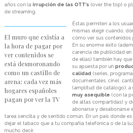
años con la
irrupción de las OTT’s
(over the top) o p
de streaming.
Éstas permiten a los usuar
mismas elegir cuándo, dó
El muro que existía a
cómo ver sus contenidos p
la hora de pagar por
En su enorme éxito (adem
carencia de publicidad en
ver contenidos se
de ellas) también hay que
está desmoronando
su apuesta por un
produc
como un castillo de
calidad
(series, programa
arena: cada vez más
documentales, cine), cant
(amplitud de catálogo), a
hogares españoles
muy asequible
(con la p
pagan por ver la TV
de altas compartidas) y 
abonarse y desabonarse 
tarea sencilla y de sentido común. En un país donde es
dejar el tabaco que a tu compañía telefónica o de la lu
mucho decir.