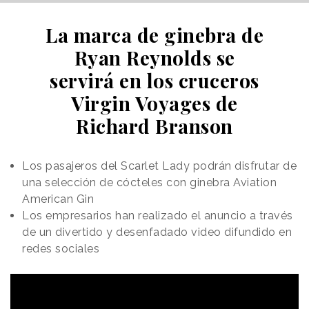
La marca de ginebra de
Ryan Reynolds se
servirá en los cruceros
Virgin Voyages de
Richard Branson
Los pasajeros del Scarlet Lady podrán disfrutar de
una selección de cócteles con ginebra Aviation
American Gin
Los empresarios han realizado el anuncio a través
de un divertido y desenfadado video difundido en
redes sociales