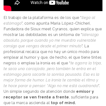
El trabajo de la plataforma es de los que “
llega al
estómago
”, como apunta María López-Chicheri,
Fundadora de Sioux meet Cyranos, quien explica que
mostrar las debilidades es un síntoma de “
liderazgo
absoluto, porque cuando yo me muestro vulnerable
consigo que vengas desde el primer minuto
”. La
profesional recalca que no hay un único modo para
emplear al humor y que, de hecho, el que tiene tintes
negros o emplea la ironía es el que “
te agarra la tripa,
te saca una carcajada, pero también te entra en el
estómago para sacarte la sonrisa pausada. Esa es la
mejor forma de humor. La ironía te cambia el ritmo y
te hace parar a pensar: “Algo no me está cuadrando
”.
Un simple segundo de atención donde
emisor y
receptor se ven frente a frente
, suficiente para
que la marca ascienda al
top of mind.