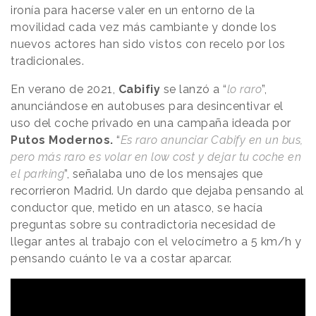
ironía para hacerse valer en un entorno de la
movilidad cada vez más cambiante y donde los
nuevos actores han sido vistos con recelo por los
tradicionales.
En verano de 2021,
Cabifiy
se lanzó a “
lo raro
”,
anunciándose en autobuses para desincentivar el
uso del coche privado en una campaña ideada por
Putos Modernos.
“
Es raro anunciar Cabify en un bus,
pero más raro es volar en low cost y dejar tu coche en
el parking
”, señalaba uno de los mensajes que
recorrieron Madrid. Un dardo que dejaba pensando al
conductor que, metido en un atasco, se hacía
preguntas sobre su contradictoria necesidad de
llegar antes al trabajo con el velocímetro a 5 km/h y
pensando cuánto le va a costar aparcar.