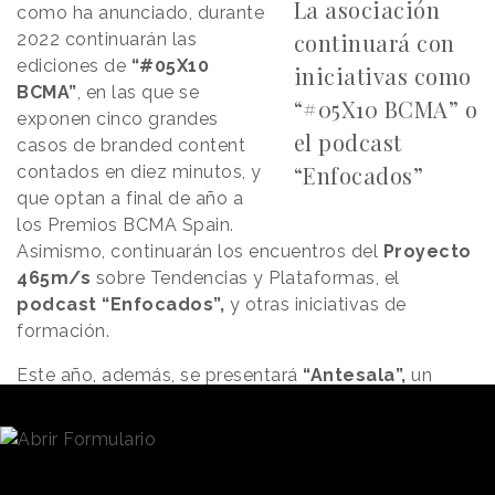
La asociación
como ha anunciado, durante
continuará con
2022 continuarán las
ediciones de
“#05X10
iniciativas como
BCMA”
, en las que se
“#05X10 BCMA” o
exponen cinco grandes
el podcast
casos de branded content
“Enfocados”
contados en diez minutos, y
que optan a final de año a
los Premios BCMA Spain.
Asimismo, continuarán los encuentros del
Proyecto
465m/s
sobre Tendencias y Plataformas, el
podcast “Enfocados”,
y otras iniciativas de
formación.
Este año, además, se presentará
“Antesala”,
un
recopilatorio de piezas históricas relacionadas con el
branded content, el entretenimiento y el contenido
de los últimos 100 años en España, basado en la
clasificación de la guía de formatos Foco y con el