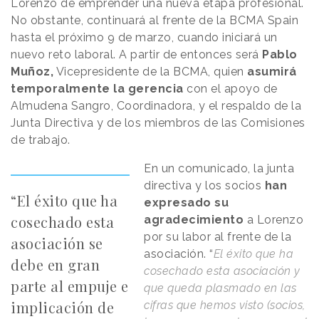
Lorenzo de emprender una nueva etapa profesional.
No obstante, continuará al frente de la BCMA Spain
hasta el próximo 9 de marzo, cuando iniciará un
nuevo reto laboral. A partir de entonces será
Pablo
Muñoz,
Vicepresidente de la BCMA, quien
asumirá
temporalmente la gerencia
con el apoyo de
Almudena Sangro, Coordinadora, y el respaldo de la
Junta Directiva y de los miembros de las Comisiones
de trabajo.
En un comunicado, la junta
directiva y los socios
han
“El éxito que ha
expresado su
cosechado esta
agradecimiento
a Lorenzo
por su labor al frente de la
asociación se
asociación. “
El éxito que ha
debe en gran
cosechado esta asociación y
parte al empuje e
que queda plasmado en las
implicación de
cifras que hemos visto (socios,