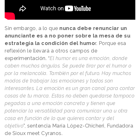
Sin embargo, a lo que
nunca debe renunciar un
anunciante es a no poner sobre la mesa de su
estrategia la condición del humo
r. Porque esa
reflexión le llevará a otros campos de
experimentación. “
El humor es una emoción, donde
caben muchos ángulos. Se puede tirar por el humor o
por la melancolía. También por el futuro. Hay muchos
modos de trabajar las emociones y todos son
interesantes. La emoción es un gran canal para contar
cosas de tu marca. Estas no deben quedarse tampoco
pegadas a una emoción concreta y tienen que
potenciar la versatilidad para comunicar una u otra
cosa en función de lo que quieres contar y del
objetivo
”, sentencia María López-Chicheri, Fundadora
de Sioux meet Cyranos.