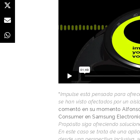
“
Impulse está pensada para ofrece
se han visto afectados por un aisl
comentó en su momento Alfonso 
Consumer en Samsung Electronics 
Propósito siga ofreciendo solucion
En este caso se trata de una apl
desde una perspectiva inclusiva, s