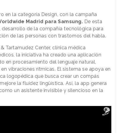
o en la categoría Design, con la campaña
 Worldwide Madrid para Samsung.
De esta
l desarrollo de la compañía tecnológica para
ción de las personas con trastornos del habla.
& Tartamudez Center, clínica médica
dicos, la iniciativa ha creado una aplicación
do en procesamiento del lenguaje natural,
 en vibraciones rítmicas. El sistema se apoya en
ica logopédica que busca crear un compás
jore la fluidez lingüística. Así, la app genera
omo un asistente invisible y silencioso en la