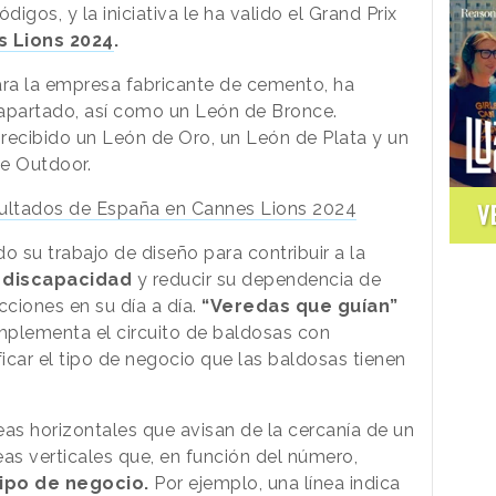
igos, y la iniciativa le ha valido el Grand Prix
 Lions 2024
.
ra la empresa fabricante de cemento, ha
 apartado, así como un León de Bronce.
ecibido un León de Oro, un León de Plata y un
de Outdoor.
esultados de España en Cannes Lions 2024
do su trabajo de diseño para contribuir a la
n discapacidad
y reducir su dependencia de
cciones en su día a día.
“Veredas que guían”
mplementa el circuito de baldosas con
ficar el tipo de negocio que las baldosas tienen
neas horizontales que avisan de la cercanía de un
neas verticales que, en función del número,
tipo de negocio.
Por ejemplo, una línea indica