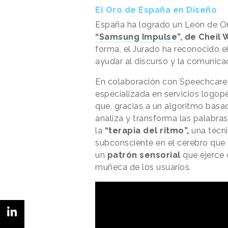
El Oro de España en Diseño
España ha logrado un León de Or
“Samsung Impulse”
, de Cheil
forma, el Jurado ha reconocido e
ayudar al discurso y la comunica
En colaboración con Speechcare 
especializada en servicios logopé
que, gracias a un algoritmo basa
analiza y transforma las palabras
la
“terapia del ritmo”,
una técn
subconsciente en el cerebro que me
un
patrón sensorial
que ejerce c
muñeca de los usuarios.