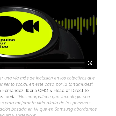
r una vía más de inclusión en los colectivos que
amiento social, en este caso, por la tartamudez
”,
Fernández, Iberia CMO & Head of Direct to
Iberia. "
Nos enorgullece que Tecnología con
es para mejorar la vida diaria de las personas.
icación basada en IA, que en Samsung abordamos
egura y sostenible
”.